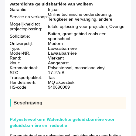
waterdichte geluidsbarrière van wolkern
Garantie:
5 jaar
Online technische ondersteuning,
Service na verkoop:
Terugkeer en Vervanging, andere
Mogelijkheid tot
totale oplossing voor projecten, Overige
projectoplossing:
Buiten, groot gebied zoals een
Sollicitatie:
sportschool
Ontwerpstijl:
Modern
Type:
Lawaaibarrière
Model-NR.:
Lawaaibarrière
Rand:
Vierkant
kleur:
Aangepast
Kernmateriaal:
Polyesterwol, masseload vinyl
STC:
17-27dB
Transportpakket:
Tas
Handelsmerk:
MQ akoestiek
HS-code:
940690009
Beschrijving
Polyesterwolkern Waterdichte geluidsbarrière voor
geluidsbarrière en -reductie
Kernmateriaal van polyesterwol, geluidsdeken voor buiten