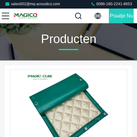
sales002@mq-acoustics.com
0086-180-2241-8653
Praatje Nu
Producten