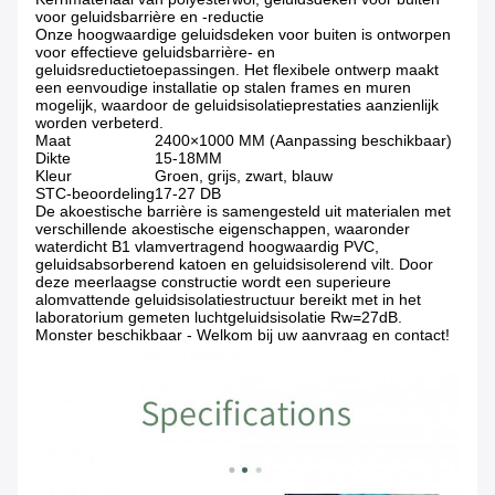
voor geluidsbarrière en -reductie
Onze hoogwaardige geluidsdeken voor buiten is ontworpen
voor effectieve geluidsbarrière- en
geluidsreductietoepassingen. Het flexibele ontwerp maakt
een eenvoudige installatie op stalen frames en muren
mogelijk, waardoor de geluidsisolatieprestaties aanzienlijk
worden verbeterd.
Maat
2400×1000 MM (Aanpassing beschikbaar)
Dikte
15-18MM
Kleur
Groen, grijs, zwart, blauw
STC-beoordeling
17-27 DB
De akoestische barrière is samengesteld uit materialen met
verschillende akoestische eigenschappen, waaronder
waterdicht B1 vlamvertragend hoogwaardig PVC,
geluidsabsorberend katoen en geluidsisolerend vilt. Door
deze meerlaagse constructie wordt een superieure
alomvattende geluidsisolatiestructuur bereikt met in het
laboratorium gemeten luchtgeluidsisolatie Rw=27dB.
Monster beschikbaar - Welkom bij uw aanvraag en contact!