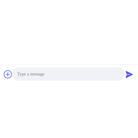
Stuur uw vraag
Stuur ons uw verzoek en 
wij zullen u zo snel 
mogelijk antwoorden.
Verzend
Photo
Video Call
Audio Call