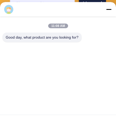
Verzend
11:08 AM
Good day, what product are you looking for?
Guangzhou Mq Acoustic Materials Co., Ltd
sales002@mq-acoustics.co
m
0086-180-2241-8653
KeZhu Business Building, Zh
uJi Road, TianHe District, G
uangZhou, China
De Goede Kwaliteit van China polyestervezel akoestisch paneel
Leverancier. Copyright © 2026 Guangzhou Mq Acoustic Materials Co., Ltd .