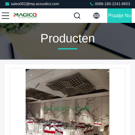
sales002@mq-acoustics.com
0086-180-2241-8653
Praatje Nu
Producten