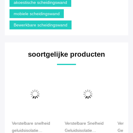
akoestische scheidingswand
mobiele scheidingswand
Bewerkbare scheidingswand
soortgelijke producten
Verstelbare snelheid
Verstelbare Snelheid
Verstel
geluidsisolatie
Geluidsisolatie
Geluidsi