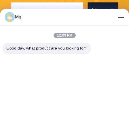
Verzend
Mq
12:09 PM
Good day, what product are you looking for?
Guangzhou Mq Acoustic Materials Co., Ltd
sales002@mq-acoustics.co
m
0086-180-2241-8653
KeZhu Business Building, Zh
uJi Road, TianHe District, G
uangZhou, China