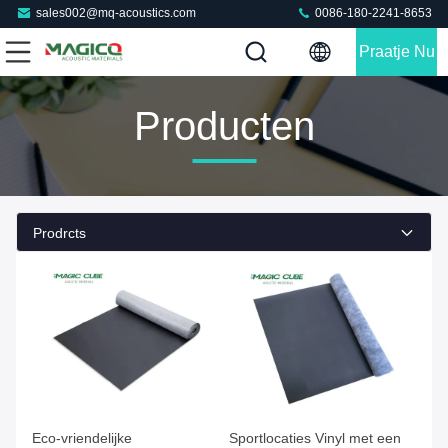
sales002@mq-acoustics.com
0086-180-2241-8653
Praatje Nu
Producten
Prodrcts
Eco-vriendelijke
Sportlocaties Vinyl met een