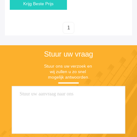
Krijg Beste Prijs
1
Stuur uw vraag
Stuur ons uw verzoek en 
wij zullen u zo snel 
mogelijk antwoorden.