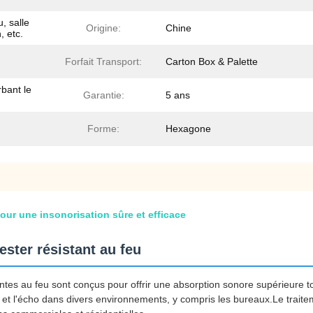
, salle
Origine:
Chine
, etc.
Forfait Transport:
Carton Box & Palette
rbant le
Garantie:
5 ans
Forme:
Hexagone
our une insonorisation sûre et efficace
ster résistant au feu
tes au feu sont conçus pour offrir une absorption sonore supérieure to
et l'écho dans divers environnements, y compris les bureaux.Le traite