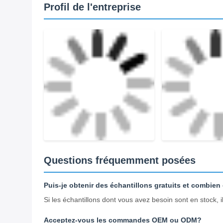
Adhésion directe: colle écologique pour murs/plafonds
Crochets de suspension: panneaux suspendus pour 
Modulaire: facile à assembler et à démonter pour l'en
Profil de l'entreprise