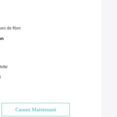
es de fibre
on
lette
l
Causez Maintenant