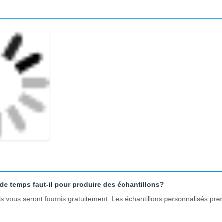
 plats
montage polyvalent
tretien