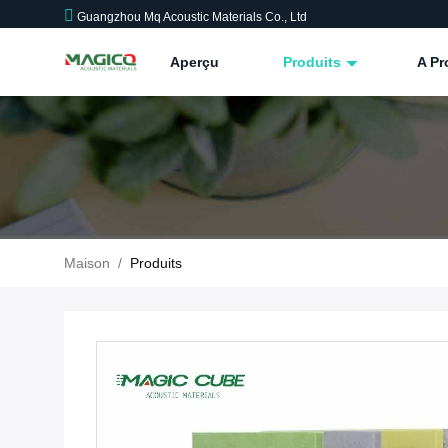
Guangzhou Mq Acoustic Materials Co., Ltd
Aperçu
Produits
A P
Maison
/
Produits