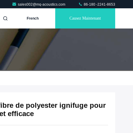
sales002@mq-acoustics.com
86-180 -2241-8653
Causez Maintenant
French
ibre de polyester ignifuge pour
et efficace