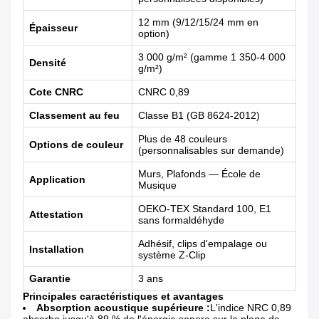
12 mm (9/12/15/24 mm en
Épaisseur
option)
3 000 g/m² (gamme 1 350-4 000
Densité
g/m²)
Cote CNRC
CNRC 0,89
Classement au feu
Classe B1 (GB 8624-2012)
Plus de 48 couleurs
Options de couleur
(personnalisables sur demande)
Murs, Plafonds — École de
Application
Musique
OEKO-TEX Standard 100, E1
Attestation
sans formaldéhyde
Adhésif, clips d'empalage ou
Installation
système Z-Clip
Garantie
3 ans
Principales caractéristiques et avantages
Absorption acoustique supérieure :
L'indice NRC 0,89