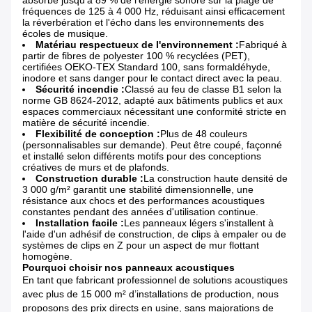
absorbe jusqu'à 89 % de l'énergie sonore sur la plage de
fréquences de 125 à 4 000 Hz, réduisant ainsi efficacement
la réverbération et l'écho dans les environnements des
écoles de musique.
Matériau respectueux de l'environnement :
Fabriqué à
partir de fibres de polyester 100 % recyclées (PET),
certifiées OEKO-TEX Standard 100, sans formaldéhyde,
inodore et sans danger pour le contact direct avec la peau.
Sécurité incendie :
Classé au feu de classe B1 selon la
norme GB 8624-2012, adapté aux bâtiments publics et aux
espaces commerciaux nécessitant une conformité stricte en
matière de sécurité incendie.
Flexibilité de conception :
Plus de 48 couleurs
(personnalisables sur demande). Peut être coupé, façonné
et installé selon différents motifs pour des conceptions
créatives de murs et de plafonds.
Construction durable :
La construction haute densité de
3 000 g/m² garantit une stabilité dimensionnelle, une
résistance aux chocs et des performances acoustiques
constantes pendant des années d'utilisation continue.
Installation facile :
Les panneaux légers s'installent à
l'aide d'un adhésif de construction, de clips à empaler ou de
systèmes de clips en Z pour un aspect de mur flottant
homogène.
Pourquoi choisir nos panneaux acoustiques
En tant que fabricant professionnel de solutions acoustiques
avec plus de 15 000 m² d’installations de production, nous
proposons des prix directs en usine, sans majorations de