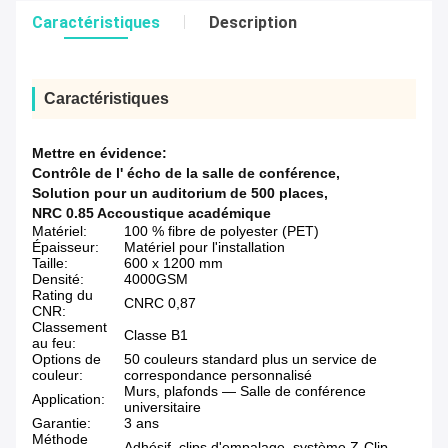
Caractéristiques
Description
Caractéristiques
Mettre en évidence:
Contrôle de l' écho de la salle de conférence
,
Solution pour un auditorium de 500 places
,
NRC 0.85 Accoustique académique
Matériel:
100 % fibre de polyester (PET)
Épaisseur:
Matériel pour l'installation
Taille:
600 x 1200 mm
Densité:
4000GSM
Rating du
CNRC 0,87
CNR:
Classement
Classe B1
au feu:
Options de
50 couleurs standard plus un service de
couleur:
correspondance personnalisé
Murs, plafonds — Salle de conférence
Application:
universitaire
Garantie:
3 ans
Méthode
Adhésif, clips d'empalage, système Z-Clip