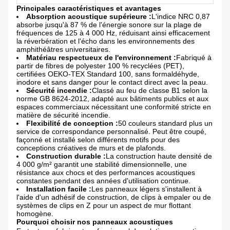
Principales caractéristiques et avantages
Absorption acoustique supérieure :
L'indice NRC 0,87
absorbe jusqu'à 87 % de l'énergie sonore sur la plage de
fréquences de 125 à 4 000 Hz, réduisant ainsi efficacement
la réverbération et l'écho dans les environnements des
amphithéâtres universitaires.
Matériau respectueux de l'environnement :
Fabriqué à
partir de fibres de polyester 100 % recyclées (PET),
certifiées OEKO-TEX Standard 100, sans formaldéhyde,
inodore et sans danger pour le contact direct avec la peau.
Sécurité incendie :
Classé au feu de classe B1 selon la
norme GB 8624-2012, adapté aux bâtiments publics et aux
espaces commerciaux nécessitant une conformité stricte en
matière de sécurité incendie.
Flexibilité de conception :
50 couleurs standard plus un
service de correspondance personnalisé. Peut être coupé,
façonné et installé selon différents motifs pour des
conceptions créatives de murs et de plafonds.
Construction durable :
La construction haute densité de
4 000 g/m² garantit une stabilité dimensionnelle, une
résistance aux chocs et des performances acoustiques
constantes pendant des années d'utilisation continue.
Installation facile :
Les panneaux légers s'installent à
l'aide d'un adhésif de construction, de clips à empaler ou de
systèmes de clips en Z pour un aspect de mur flottant
homogène.
Pourquoi choisir nos panneaux acoustiques