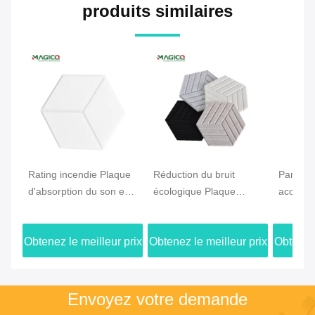
produits similaires
Rating incendie Plaque
Réduction du bruit
Panneau
d'absorption du son en
écologique Plaque
acousti
fibres de polyester 9
acoustique en fibre de
Panneau
mm 12 mm 24 mm
polyester avec finition
sonore 
Obtenez le meilleur prix
Obtenez le meilleur prix
Obtenez 
Épaisseur
3D décorative
1300g-
Envoyez votre demande