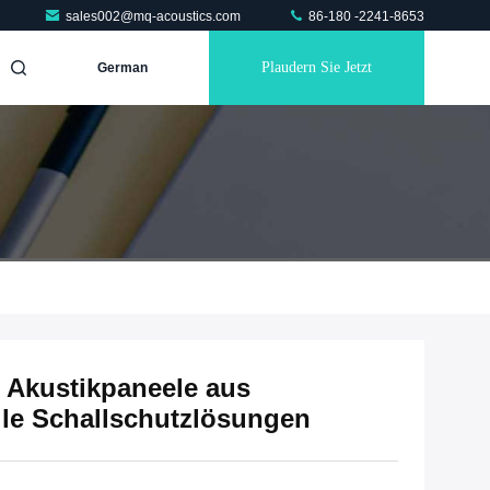
sales002@mq-acoustics.com
86-180 -2241-8653
Plaudern Sie Jetzt
German
e Akustikpaneele aus
elle Schallschutzlösungen