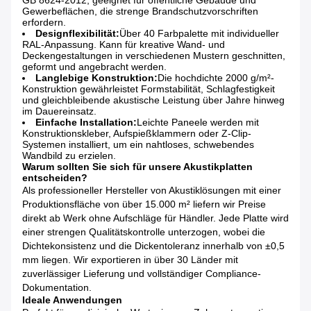
GB 8624-2012, geeignet für öffentliche Gebäude und
Gewerbeflächen, die strenge Brandschutzvorschriften
erfordern.
Designflexibilität:
Über 40 Farbpalette mit individueller
RAL-Anpassung. Kann für kreative Wand- und
Deckengestaltungen in verschiedenen Mustern geschnitten,
geformt und angebracht werden.
Langlebige Konstruktion:
Die hochdichte 2000 g/m²-
Konstruktion gewährleistet Formstabilität, Schlagfestigkeit
und gleichbleibende akustische Leistung über Jahre hinweg
im Dauereinsatz.
Einfache Installation:
Leichte Paneele werden mit
Konstruktionskleber, Aufspießklammern oder Z-Clip-
Systemen installiert, um ein nahtloses, schwebendes
Wandbild zu erzielen.
Warum sollten Sie sich für unsere Akustikplatten
entscheiden?
Als professioneller Hersteller von Akustiklösungen mit einer
Produktionsfläche von über 15.000 m² liefern wir Preise
direkt ab Werk ohne Aufschläge für Händler. Jede Platte wird
einer strengen Qualitätskontrolle unterzogen, wobei die
Dichtekonsistenz und die Dickentoleranz innerhalb von ±0,5
mm liegen. Wir exportieren in über 30 Länder mit
zuverlässiger Lieferung und vollständiger Compliance-
Dokumentation.
Ideale Anwendungen