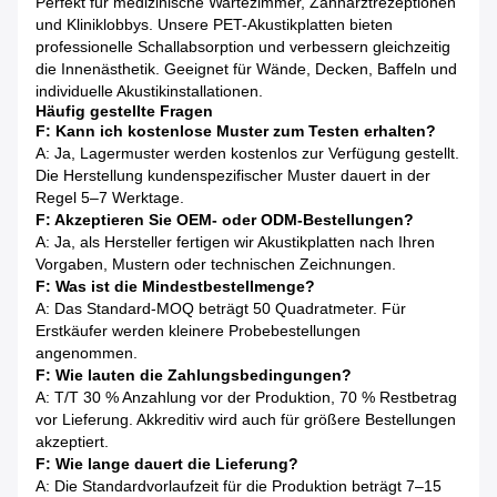
Perfekt für medizinische Wartezimmer, Zahnarztrezeptionen
und Kliniklobbys. Unsere PET-Akustikplatten bieten
professionelle Schallabsorption und verbessern gleichzeitig
die Innenästhetik. Geeignet für Wände, Decken, Baffeln und
individuelle Akustikinstallationen.
Häufig gestellte Fragen
F: Kann ich kostenlose Muster zum Testen erhalten?
A: Ja, Lagermuster werden kostenlos zur Verfügung gestellt.
Die Herstellung kundenspezifischer Muster dauert in der
Regel 5–7 Werktage.
F: Akzeptieren Sie OEM- oder ODM-Bestellungen?
A: Ja, als Hersteller fertigen wir Akustikplatten nach Ihren
Vorgaben, Mustern oder technischen Zeichnungen.
F: Was ist die Mindestbestellmenge?
A: Das Standard-MOQ beträgt 50 Quadratmeter. Für
Erstkäufer werden kleinere Probebestellungen
angenommen.
F: Wie lauten die Zahlungsbedingungen?
A: T/T 30 % Anzahlung vor der Produktion, 70 % Restbetrag
vor Lieferung. Akkreditiv wird auch für größere Bestellungen
akzeptiert.
F: Wie lange dauert die Lieferung?
A: Die Standardvorlaufzeit für die Produktion beträgt 7–15