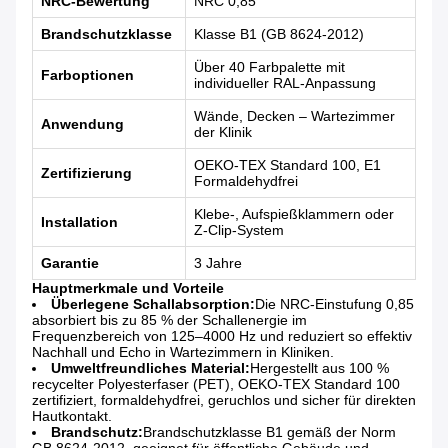
NRC-Bewertung
NRC 0,85
Brandschutzklasse
Klasse B1 (GB 8624-2012)
Über 40 Farbpalette mit
Farboptionen
individueller RAL-Anpassung
Wände, Decken – Wartezimmer
Anwendung
der Klinik
OEKO-TEX Standard 100, E1
Zertifizierung
Formaldehydfrei
Klebe-, Aufspießklammern oder
Installation
Z-Clip-System
Garantie
3 Jahre
Hauptmerkmale und Vorteile
Überlegene Schallabsorption:
Die NRC-Einstufung 0,85
absorbiert bis zu 85 % der Schallenergie im
Frequenzbereich von 125–4000 Hz und reduziert so effektiv
Nachhall und Echo in Wartezimmern in Kliniken.
Umweltfreundliches Material:
Hergestellt aus 100 %
recycelter Polyesterfaser (PET), OEKO-TEX Standard 100
zertifiziert, formaldehydfrei, geruchlos und sicher für direkten
Hautkontakt.
Brandschutz:
Brandschutzklasse B1 gemäß der Norm