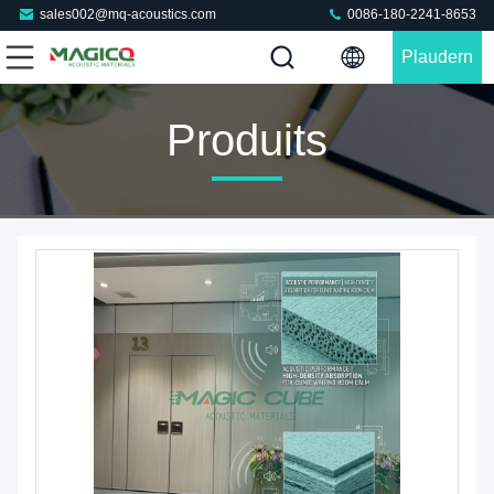
sales002@mq-acoustics.com
0086-180-2241-8653
Plaudern
Sie Jetzt
Produits