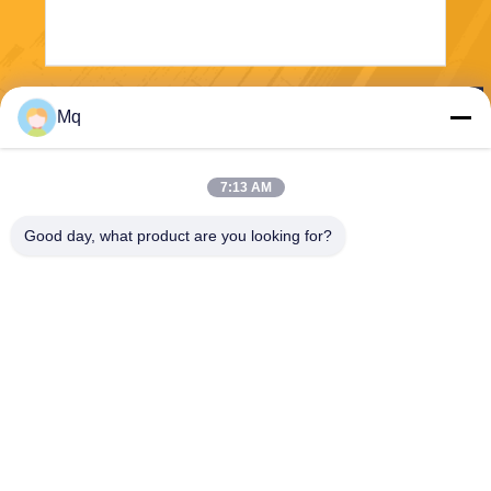
Senden Sie
Mq
7:13 AM
Good day, what product are you looking for?
Guangzhou Mq Acoustic Materials Co., Ltd
sales002@mq-acoustics.co
m
0086-180-2241-8653
Das Geschäftsgebäude KeZ
hu, ZhuJi Road, TianHe Dist
rict, GuangZhou, China