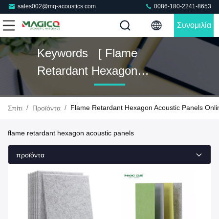
sales002@mq-acoustics.com
0086-180-2241-8653
Συνομιλία
Τώρα
Keywords [ Flame
Retardant Hexagon
Acoustic Panels ] Match 15
Προϊόντα
/
/
Flame Retardant Hexagon Acoustic Panels Onli
Σπίτι
Προϊόντα
flame retardant hexagon acoustic panels
προϊόντα