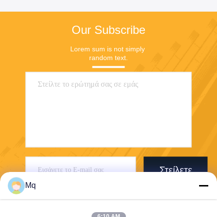
Our Subscribe
Lorem sum is not simply 
random text.
Στείλετε
Mq
6:10 AM