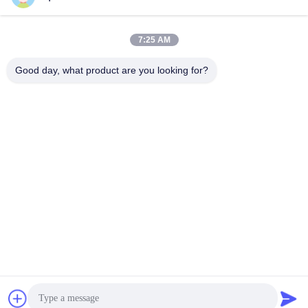
7:25 AM
Good day, what product are you looking for?
Guangzhou Mq Acoustic Materials Co., Ltd
sales002@mq-acoustics.co
m
0086-180-2241-8653
Κτίριο επιχειρήσεων KeZhu,
ZhuJi Road, TianHe District,
GuangZhou, Κίνα
Καλή ποιότητα της Κίνας Ακουστικό πάνελ από ίνες πολυεστέρα
Προμηθευτής. 2026 Guangzhou Mq Acoustic Materials Co., Ltd .
Διατηρούνται όλα τα πνευματικά δικαιώματα.