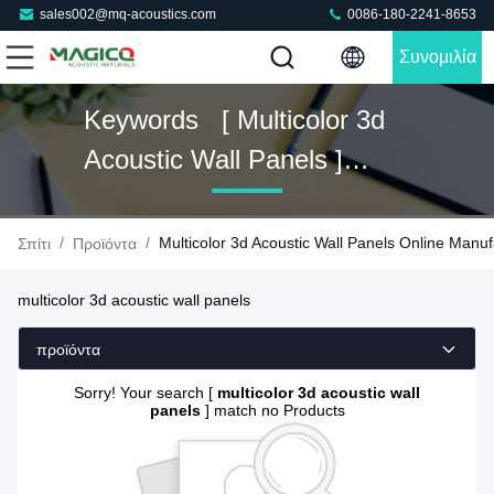
sales002@mq-acoustics.com
0086-180-2241-8653
Συνομιλία
Τώρα
Keywords [ Multicolor 3d
Acoustic Wall Panels ]
Match 0 Προϊόντα
/
/
Multicolor 3d Acoustic Wall Panels Online Manuf
Σπίτι
Προϊόντα
multicolor 3d acoustic wall panels
προϊόντα
Sorry! Your search [
multicolor 3d acoustic wall
panels
] match no Products