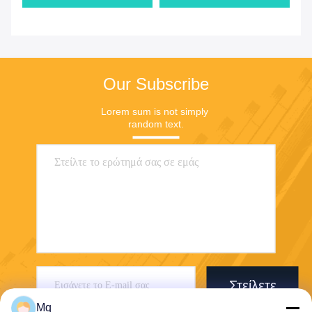
Our Subscribe
Lorem sum is not simply 
random text.
Στείλετε
Mq