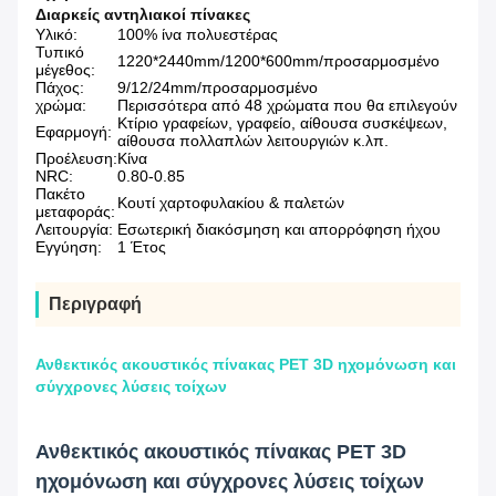
Διαρκείς αντηλιακοί πίνακες
Υλικό:
100% ίνα πολυεστέρας
Τυπικό
1220*2440mm/1200*600mm/προσαρμοσμένο
μέγεθος:
Πάχος:
9/12/24mm/προσαρμοσμένο
χρώμα:
Περισσότερα από 48 χρώματα που θα επιλεγούν
Κτίριο γραφείων, γραφείο, αίθουσα συσκέψεων,
Εφαρμογή:
αίθουσα πολλαπλών λειτουργιών κ.λπ.
Προέλευση:
Κίνα
NRC:
0.80-0.85
Πακέτο
Κουτί χαρτοφυλακίου & παλετών
μεταφοράς:
Λειτουργία:
Εσωτερική διακόσμηση και απορρόφηση ήχου
Εγγύηση:
1 Έτος
Περιγραφή
Ανθεκτικός ακουστικός πίνακας PET 3D ηχομόνωση και
σύγχρονες λύσεις τοίχων
Ανθεκτικός ακουστικός πίνακας PET 3D
ηχομόνωση και σύγχρονες λύσεις τοίχων