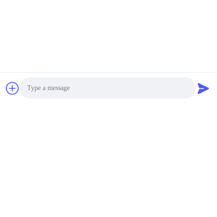
Photo
Video Call
Audio Call