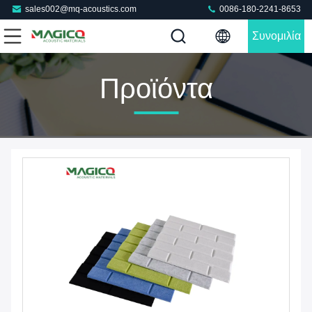
sales002@mq-acoustics.com
0086-180-2241-8653
Συνομιλία
Τώρα
Προϊόντα