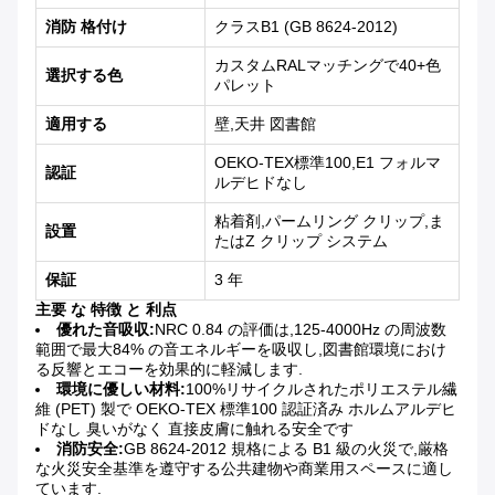
消防 格付け
クラスB1 (GB 8624-2012)
カスタムRALマッチングで40+色
選択する色
パレット
適用する
壁,天井 図書館
OEKO-TEX標準100,E1 フォルマ
認証
ルデヒドなし
粘着剤,パームリング クリップ,ま
設置
たはZ クリップ システム
保証
3 年
主要 な 特徴 と 利点
優れた音吸収:
NRC 0.84 の評価は,125-4000Hz の周波数
範囲で最大84% の音エネルギーを吸収し,図書館環境におけ
る反響とエコーを効果的に軽減します.
環境に優しい材料:
100%リサイクルされたポリエステル繊
維 (PET) 製で OEKO-TEX 標準100 認証済み ホルムアルデヒ
ドなし 臭いがなく 直接皮膚に触れる安全です
消防安全:
GB 8624-2012 規格による B1 級の火災で,厳格
な火災安全基準を遵守する公共建物や商業用スペースに適し
ています.