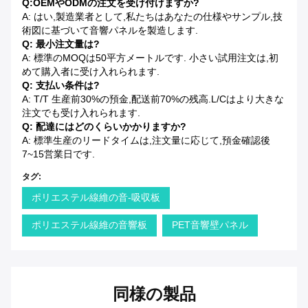
Q:OEMやODMの注文を受け付けますか?
A: はい,製造業者として,私たちはあなたの仕様やサンプル,技
術図に基づいて音響パネルを製造します.
Q: 最小注文量は?
A: 標準のMOQは50平方メートルです. 小さい試用注文は,初
めて購入者に受け入れられます.
Q: 支払い条件は?
A: T/T 生産前30%の預金,配送前70%の残高.L/Cはより大きな
注文でも受け入れられます.
Q: 配達にはどのくらいかかりますか?
A: 標準生産のリードタイムは,注文量に応じて,預金確認後
7~15営業日です.
タグ:
ポリエステル線維の音-吸収板
ポリエステル線維の音響板
PET音響壁パネル
同様の製品