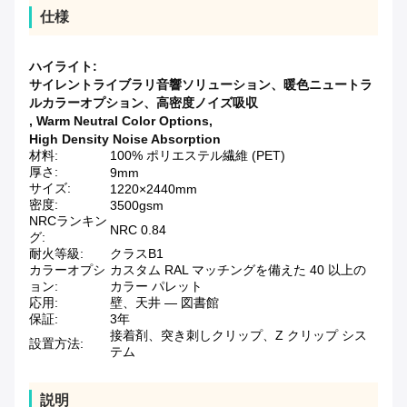
仕様
ハイライト:
サイレントライブラリ音響ソリューション、暖色ニュートラ
ルカラーオプション、高密度ノイズ吸収
,
Warm Neutral Color Options
,
High Density Noise Absorption
材料:
100% ポリエステル繊維 (PET)
厚さ:
9mm
サイズ:
1220×2440mm
密度:
3500gsm
NRCランキン
NRC 0.84
グ:
耐火等級:
クラスB1
カラーオプシ
カスタム RAL マッチングを備えた 40 以上の
ョン:
カラー パレット
応用:
壁、天井 — 図書館
保証:
3年
接着剤、突き刺しクリップ、Z クリップ シス
設置方法:
テム
説明