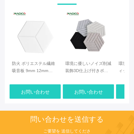
防火 ポリエステル繊維
環境に優しいノイズ削減
環境に
吸音板 9mm 12mm
装飾3D仕上げ付きポリ
ィック
24mm 厚さ
エステル繊維音響板
ル ポ
ネル 130
お問い合わせ
お問い合わせ
お
問い合わせを送信する
ご要望を 送信してくださ