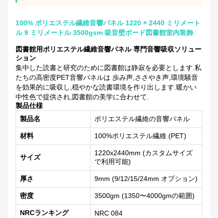
100% ポリエステル繊維音響パネル 1220 × 2440 ミリメート
ル 9 ミリメートル 3500gsm 吸音壁ボード図書館室内装飾
図書館用ポリエステル繊維音響パネル 専門音響吸収ソリュー
ション
集中した読書と研究のために図書館は静寂を必要とします.私
たちの高密度PET音響パネルは 歩み声,ささやき声,環境騒音
を効果的に吸収し,穏やかな読書環境を作り出します.暖かい
中性色で提供され,図書館の美学に合わせて.
製品仕様
製品名
ポリエステル繊維の音響パネル
材料
100%ポリエステル繊維 (PET)
1220x2440mm (カスタムサイズ
サイズ
で利用可能)
厚さ
9mm (9/12/15/24mm オプション)
密度
3500gm (1350〜4000gmの範囲)
NRCランキング
NRC 084