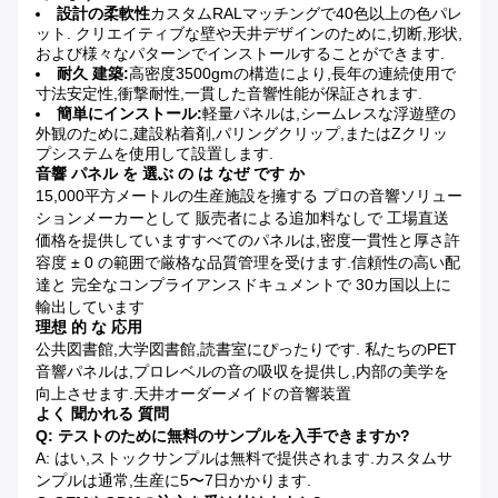
設計の柔軟性
カスタムRALマッチングで40色以上の色パレ
ット. クリエイティブな壁や天井デザインのために,切断,形状,
および様々なパターンでインストールすることができます.
耐久 建築:
高密度3500gmの構造により,長年の連続使用で
寸法安定性,衝撃耐性,一貫した音響性能が保証されます.
簡単にインストール:
軽量パネルは,シームレスな浮遊壁の
外観のために,建設粘着剤,パリングクリップ,またはZクリッ
プシステムを使用して設置します.
音響 パネル を 選ぶ の は なぜ です か
15,000平方メートルの生産施設を擁する プロの音響ソリュー
ションメーカーとして 販売者による追加料なしで 工場直送
価格を提供していますすべてのパネルは,密度一貫性と厚さ許
容度 ± 0 の範囲で厳格な品質管理を受けます.信頼性の高い配
達と 完全なコンプライアンスドキュメントで 30カ国以上に
輸出しています
理想 的 な 応用
公共図書館,大学図書館,読書室にぴったりです. 私たちのPET
音響パネルは,プロレベルの音の吸収を提供し,内部の美学を
向上させます.天井オーダーメイドの音響装置
よく 聞かれる 質問
Q: テストのために無料のサンプルを入手できますか?
A: はい,ストックサンプルは無料で提供されます.カスタムサ
ンプルは通常,生産に5〜7日かかります.