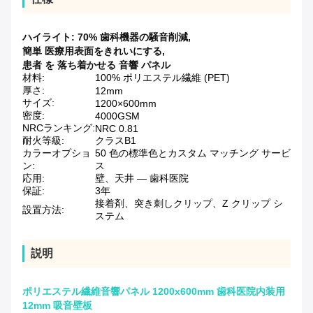
ハイライト:
70% 歯科機器の騒音削減
,
簡単 医療用表面をきれいにする
,
患者 を 落ち着かせる 音響 パネル
材料:
100% ポリエステル繊維 (PET)
厚さ:
12mm
サイズ:
1200×600mm
密度:
4000GSM
NRCランキング:
NRC 0.81
耐火等級:
クラスB1
カラーオプショ
50 色の標準色とカスタム マッチング サービ
ン:
ス
応用:
壁、天井 — 歯科医院
保証:
3年
接着剤、突き刺しクリップ、Z クリップ シ
設置方法:
ステム
説明
ポリエステル繊維音響パネル 1200x600mm 歯科医院内装用
12mm 吸音壁板