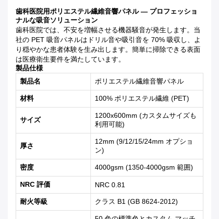
歯科医院用ポリエステル繊維音響パネル — プロフェッショ
ナルな吸音ソリューション
歯科医院では、不安を増幅させる機器騒音が発生します。当
社の PET 吸音パネルはドリル音や吸引音を 70% 吸収し、よ
り穏やかな患者体験を生み出します。簡単に掃除できる表面
は医療衛生要件を満たしています。
製品仕様
製品名
ポリエステル繊維音響パネル
材料
100% ポリエステル繊維 (PET)
1200x600mm (カスタムサイズも
サイズ
利用可能)
12mm (9/12/15/24mm オプショ
厚さ
ン)
密度
4000gsm (1350-4000gsm 範囲)
NRC 評価
NRC 0.81
耐火等級
クラス B1 (GB 8624-2012)
50 色の標準色とカスタム マッチ