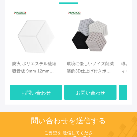
防火 ポリエステル繊維
環境に優しいノイズ削減
環境に
吸音板 9mm 12mm
装飾3D仕上げ付きポリ
ィック
24mm 厚さ
エステル繊維音響板
ル ポ
ネル 130
お問い合わせ
お問い合わせ
お
問い合わせを送信する
ご要望を 送信してくださ