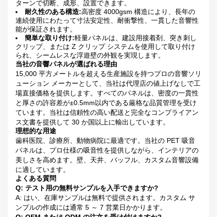
ターンで切断、成形、設置できます。
耐久性のある構造:
高密度 4000gsm 構造により、長年の
連続使用にわたって寸法安定性、耐衝撃性、一貫した音響性
能が保証されます。
簡単な取り付け:
軽量パネルは、建設用接着剤、突き刺し
クリップ、または Z クリップ システムを使用して取り付け
られ、シームレスな浮遊壁の外観を実現します。
当社の音響パネルが選ばれる理由
15,000 平方メートルを超える生産施設を持つプロの音響ソリ
ューション メーカーとして、当社は代理店の値上げなしで工
場直接価格を提供します。すべてのパネルは、密度の一貫性
と厚さの許容差が±0.5mm以内である厳格な品質管理を受け
ています。当社は信頼性の高い配送と完全なコンプライアン
ス文書を提供して 30 か国以上に輸出しています。
理想的な用途
歯科医院、診療所、動物病院に最適です。当社の PET 吸音
パネルは、プロ仕様の吸音性を提供しながら、インテリアの
美しさを高めます。壁、天井、バッフル、カスタム音響設備
に適しています。
よくある質問
Q: テスト用の無料サンプルを入手できますか?
A: はい、在庫サンプルは無料で提供されます。カスタム サ
ンプルの作成には通常 5 ～ 7 営業日かかります。