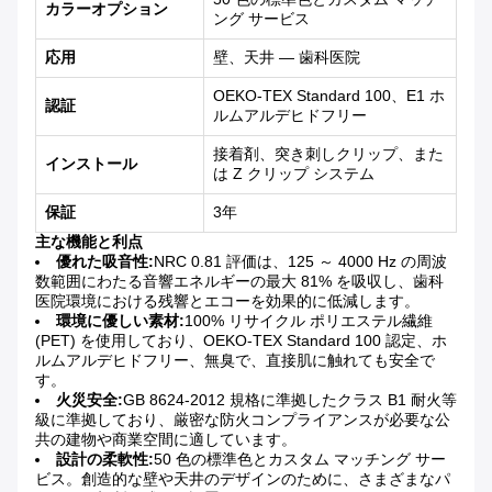
カラーオプション
ング サービス
応用
壁、天井 — 歯科医院
OEKO-TEX Standard 100、E1 ホ
認証
ルムアルデヒドフリー
接着剤、突き刺しクリップ、また
インストール
は Z クリップ システム
保証
3年
主な機能と利点
優れた吸音性:
NRC 0.81 評価は、125 ～ 4000 Hz の周波
数範囲にわたる音響エネルギーの最大 81% を吸収し、歯科
医院環境における残響とエコーを効果的に低減します。
環境に優しい素材:
100% リサイクル ポリエステル繊維
(PET) を使用しており、OEKO-TEX Standard 100 認定、ホ
ルムアルデヒドフリー、無臭で、直接肌に触れても安全で
す。
火災安全:
GB 8624-2012 規格に準拠したクラス B1 耐火等
級に準拠しており、厳密な防火コンプライアンスが必要な公
共の建物や商業空間に適しています。
設計の柔軟性:
50 色の標準色とカスタム マッチング サー
ビス。創造的な壁や天井のデザインのために、さまざまなパ