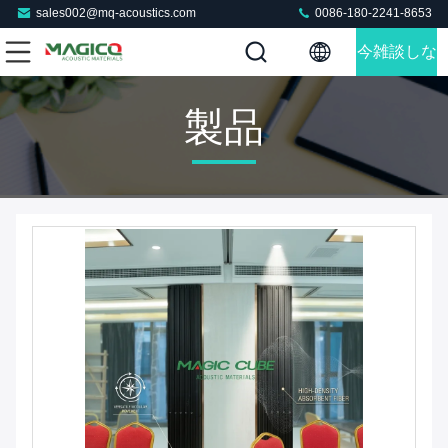
sales002@mq-acoustics.com
0086-180-2241-8653
今雑談しな
さい
製品