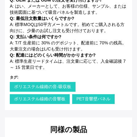
Q: OEM または ODM の注文を受け付けますか?
A: はい、メーカーとして、お客様の仕様、サンプル、または
技術図面に基づいて吸音パネルを製造します。
Q: 最低注文数量はいくらですか?
A: 標準MOQは50平方メートルです。初めてご購入される方
向けに、少量のお試し注文も受け付けております。
Q: 支払い条件は何ですか?
A: T/T 生産前に 30% のデポジット、配達前に 70% の残高。
大量注文の場合はL/Cも受け付けます。
Q: 配達にはどのくらい時間がかかりますか?
A: 標準生産リードタイムは、注文量に応じて、入金確認後 7
～ 15 営業日です。
タグ:
ポリエステル線維の音-吸収板
ポリエステル線維の音響板
PET音響壁パネル
同様の製品