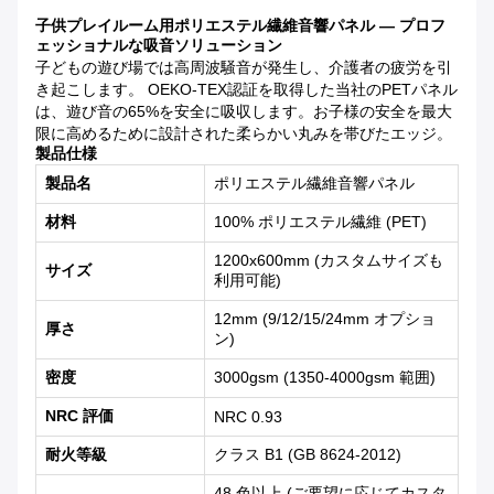
子供プレイルーム用ポリエステル繊維音響パネル — プロフ
ェッショナルな吸音ソリューション
子どもの遊び場では高周波騒音が発生し、介護者の疲労を引
き起こします。 OEKO-TEX認証を取得した当社のPETパネル
は、遊び音の65%を安全に吸収します。お子様の安全を最大
限に高めるために設計された柔らかい丸みを帯びたエッジ。
製品仕様
製品名
ポリエステル繊維音響パネル
材料
100% ポリエステル繊維 (PET)
1200x600mm (カスタムサイズも
サイズ
利用可能)
12mm (9/12/15/24mm オプショ
厚さ
ン)
密度
3000gsm (1350-4000gsm 範囲)
NRC 評価
NRC 0.93
耐火等級
クラス B1 (GB 8624-2012)
48 色以上 (ご要望に応じてカスタ