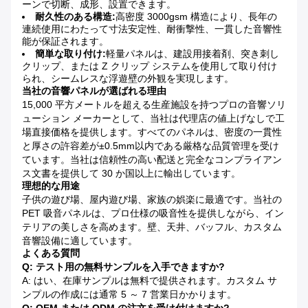
ーンで切断、成形、設置できます。
耐久性のある構造:
高密度 3000gsm 構造により、長年の
連続使用にわたって寸法安定性、耐衝撃性、一貫した音響性
能が保証されます。
簡単な取り付け:
軽量パネルは、建設用接着剤、突き刺し
クリップ、または Z クリップ システムを使用して取り付け
られ、シームレスな浮遊壁の外観を実現します。
当社の音響パネルが選ばれる理由
15,000 平方メートルを超える生産施設を持つプロの音響ソリ
ューション メーカーとして、当社は代理店の値上げなしで工
場直接価格を提供します。すべてのパネルは、密度の一貫性
と厚さの許容差が±0.5mm以内である厳格な品質管理を受け
ています。当社は信頼性の高い配送と完全なコンプライアン
ス文書を提供して 30 か国以上に輸出しています。
理想的な用途
子供の遊び場、屋内遊び場、家族の娯楽に最適です。当社の
PET 吸音パネルは、プロ仕様の吸音性を提供しながら、イン
テリアの美しさを高めます。壁、天井、バッフル、カスタム
音響設備に適しています。
よくある質問
Q: テスト用の無料サンプルを入手できますか?
A: はい、在庫サンプルは無料で提供されます。カスタム サ
ンプルの作成には通常 5 ～ 7 営業日かかります。