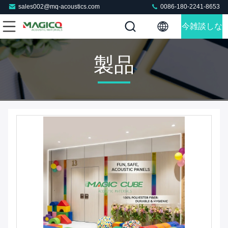
sales002@mq-acoustics.com
0086-180-2241-8653
今雑談しな
さい
製品