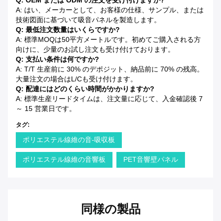
Q: OEM または ODM の注文を受け付けますか?
A: はい、メーカーとして、お客様の仕様、サンプル、または
技術図面に基づいて吸音パネルを製造します。
Q: 最低注文数量はいくらですか?
A: 標準MOQは50平方メートルです。初めてご購入される方
向けに、少量のお試し注文も受け付けております。
Q: 支払い条件は何ですか?
A: T/T 生産前に 30% のデポジット、納品前に 70% の残高。
大量注文の場合はL/Cも受け付けます。
Q: 配達にはどのくらい時間がかかりますか?
A: 標準生産リードタイムは、注文量に応じて、入金確認後 7
～ 15 営業日です。
タグ:
ポリエステル線維の音-吸収板
ポリエステル線維の音響板
PET音響壁パネル
同様の製品