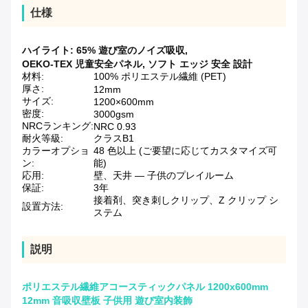
仕様
ハイライト:
65% 遊び室のノイズ吸収
,
OEKO-TEX 児童安全パネル
,
ソフト エッジ 安全 設計
材料:
100% ポリエステル繊維 (PET)
厚さ:
12mm
サイズ:
1200×600mm
密度:
3000gsm
NRCランキング:
NRC 0.93
耐火等級:
クラスB1
カラーオプショ
48 色以上 (ご要望に応じてカスタマイズ可
ン:
能)
応用:
壁、天井 — 子供のプレイルーム
保証:
3年
接着剤、突き刺しクリップ、Z クリップ シ
設置方法:
ステム
説明
ポリエステル繊維アコースティックパネル 1200x600mm
12mm 音吸収壁板 子供用 遊び室内装飾