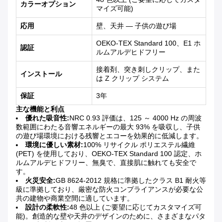
カラーオプション
マイズ可能)
応用
壁、天井 — 子供の遊び場
OEKO-TEX Standard 100、E1 ホ
認証
ルムアルデヒドフリー
接着剤、突き刺しクリップ、また
インストール
は Z クリップ システム
保証
3年
主な機能と利点
優れた吸音性:
NRC 0.93 評価は、125 ～ 4000 Hz の周波
数範囲にわたる音響エネルギーの最大 93% を吸収し、子供
の遊び場環境における残響とエコーを効果的に低減します。
環境に優しい素材:
100% リサイクル ポリエステル繊維
(PET) を使用しており、OEKO-TEX Standard 100 認定、ホ
ルムアルデヒドフリー、無臭で、直接肌に触れても安全で
す。
火災安全:
GB 8624-2012 規格に準拠したクラス B1 耐火等
級に準拠しており、厳密な防火コンプライアンスが必要な公
共の建物や商業空間に適しています。
設計の柔軟性:
48 色以上 (ご要望に応じてカスタマイズ可
能)。創造的な壁や天井のデザインのために、さまざまなパタ