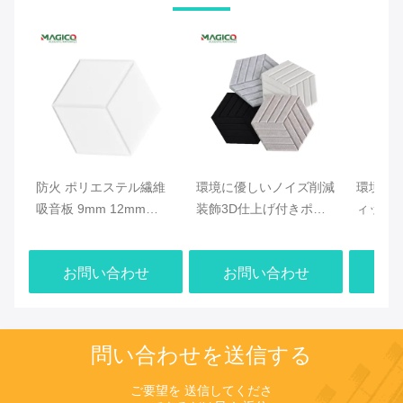
防火 ポリエステル繊維
環境に優しいノイズ削減
環境に
吸音板 9mm 12mm
装飾3D仕上げ付きポリ
ィック
24mm 厚さ
エステル繊維音響板
ル ポ
ネル 130
お問い合わせ
お問い合わせ
お
問い合わせを送信する
ご要望を 送信してくださ