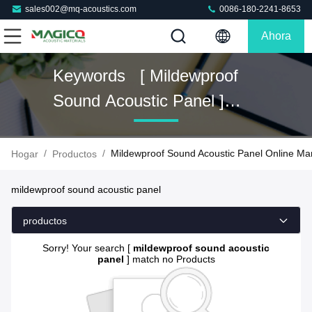
sales002@mq-acoustics.com
0086-180-2241-8653
Ahora
Charle
Keywords [ Mildewproof
Sound Acoustic Panel ]
Match 0 Productos
/
/
Mildewproof Sound Acoustic Panel Online Ma
Hogar
Productos
mildewproof sound acoustic panel
productos
Sorry! Your search [
mildewproof sound acoustic
panel
] match no Products