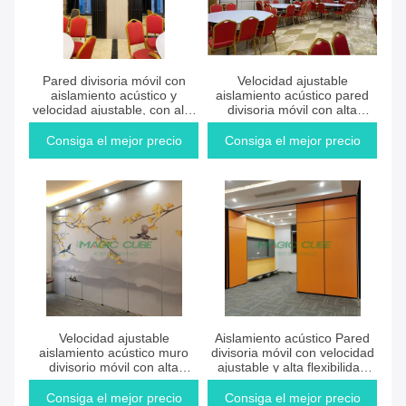
Consiga el mejor precio
Consiga el mejor precio
Pared divisoria móvil con
Velocidad ajustable
aislamiento acústico y
aislamiento acústico pared
velocidad ajustable, con alta
divisoria móvil con alta
flexibilidad para entornos de
flexibilidad para la división de
planta abierta
espacio profesional
Consiga el mejor precio
Consiga el mejor precio
Consiga el mejor precio
Consiga el mejor precio
Velocidad ajustable
Aislamiento acústico Pared
aislamiento acústico muro
divisoria móvil con velocidad
divisorio móvil con alta
ajustable y alta flexibilidad
flexibilidad para espacios
para espacios
comerciales
reconfigurables
Consiga el mejor precio
Consiga el mejor precio