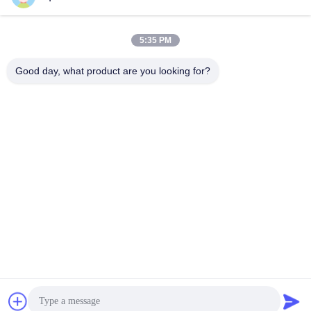
5:35 PM
Good day, what product are you looking for?
Guangzhou Mq Acoustic Materials Co., Ltd
sales002@mq-acoustics.co
m
0086-180-2241-8653
Edificio de negocios KeZhu,
calle ZhuJi, distrito TianHe,
GuangZhou, China
Buena calidad de China panel acústico de fibra de poliéster Proveedor.
Derecho de autor 2026 Guangzhou Mq Acoustic Materials Co., Ltd . Todos
los derechos reservados.