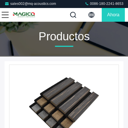
sales002@mq-acoustics.com
0086-180-2241-8653
Ahora
Charle
Productos