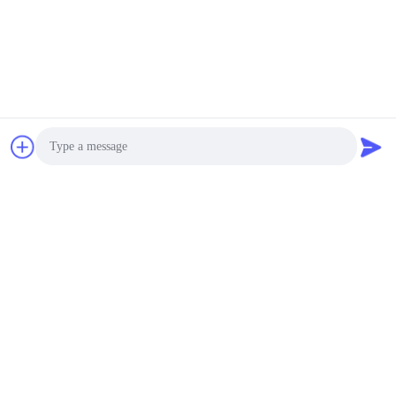
Envíenos su solicitud y le 
responderemos lo antes 
posible.
Envíe
Photo
Video Call
Audio Call
Guangzhou Mq Acoustic Materials Co., Ltd