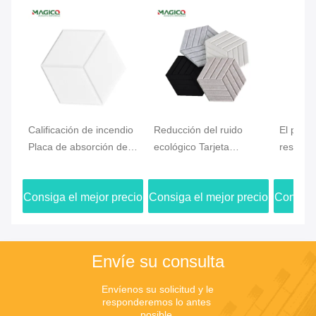
Calificación de incendio
Reducción del ruido
El polié
Placa de absorción de
ecológico Tarjeta
respetu
sonido de fibra de
acústica de fibra de
ambient
poliéster 9 mm 12 mm
poliéster con acabado
paneles
Consiga el mejor precio
Consiga el mejor precio
Consiga 
24 mm espesor
3D decorativo
fonoabs
poliéste
3700gs
Envíe su consulta
Envíenos su solicitud y le 
responderemos lo antes 
posible.