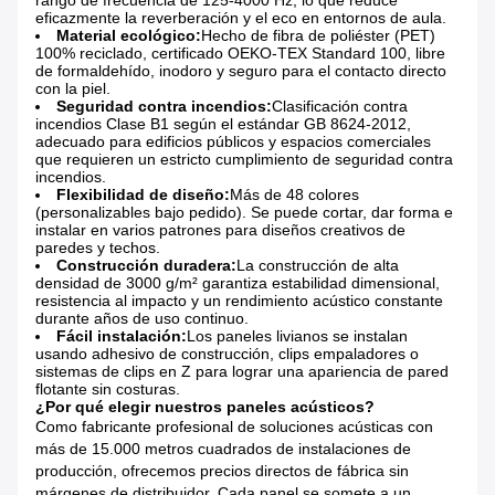
rango de frecuencia de 125-4000 Hz, lo que reduce
eficazmente la reverberación y el eco en entornos de aula.
Material ecológico:
Hecho de fibra de poliéster (PET)
100% reciclado, certificado OEKO-TEX Standard 100, libre
de formaldehído, inodoro y seguro para el contacto directo
con la piel.
Seguridad contra incendios:
Clasificación contra
incendios Clase B1 según el estándar GB 8624-2012,
adecuado para edificios públicos y espacios comerciales
que requieren un estricto cumplimiento de seguridad contra
incendios.
Flexibilidad de diseño:
Más de 48 colores
(personalizables bajo pedido). Se puede cortar, dar forma e
instalar en varios patrones para diseños creativos de
paredes y techos.
Construcción duradera:
La construcción de alta
densidad de 3000 g/m² garantiza estabilidad dimensional,
resistencia al impacto y un rendimiento acústico constante
durante años de uso continuo.
Fácil instalación:
Los paneles livianos se instalan
usando adhesivo de construcción, clips empaladores o
sistemas de clips en Z para lograr una apariencia de pared
flotante sin costuras.
¿Por qué elegir nuestros paneles acústicos?
Como fabricante profesional de soluciones acústicas con
más de 15.000 metros cuadrados de instalaciones de
producción, ofrecemos precios directos de fábrica sin
márgenes de distribuidor. Cada panel se somete a un