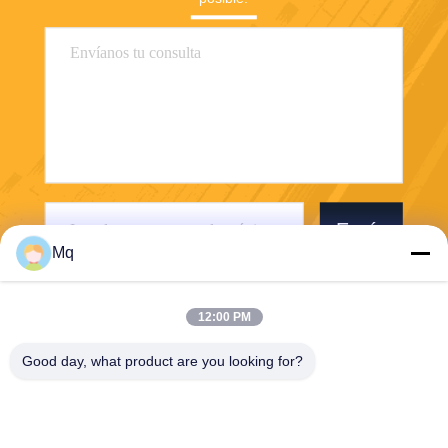
Envíe
Mq
12:00 PM
Good day, what product are you looking for?
Guangzhou Mq Acoustic Materials Co., Ltd
sales002@mq-acoustics.co