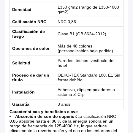
1350 g/m2 (rango de 1350-4000
Densidad
g/m2)
Calificación NRC
NRC 0,86
Clasificación de
Clase B1 (GB 8624-2012)
fuego
Más de 48 colores
Opciones de color
(personalizables bajo pedido)
Paredes, techos: vestíbulo del
Solicitud
hotel
Proceso de dar un
OEKO-TEX Standard 100, E1 Sin
título
formaldehído
Adhesivo, clips empaladores o
Instalación
sistema Z-Clip
Garantía
3 años
Características y beneficios clave
Absorción de sonido superior:
La clasificación NRC
0,86 absorbe hasta el 86 % de la energía sonora en un
rango de frecuencia de 125-4000 Hz, lo que reduce
eficazmente la reverberación y el eco en los entornos del