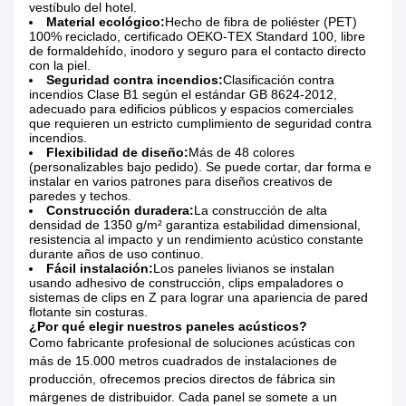
vestíbulo del hotel.
Material ecológico:
Hecho de fibra de poliéster (PET)
100% reciclado, certificado OEKO-TEX Standard 100, libre
de formaldehído, inodoro y seguro para el contacto directo
con la piel.
Seguridad contra incendios:
Clasificación contra
incendios Clase B1 según el estándar GB 8624-2012,
adecuado para edificios públicos y espacios comerciales
que requieren un estricto cumplimiento de seguridad contra
incendios.
Flexibilidad de diseño:
Más de 48 colores
(personalizables bajo pedido). Se puede cortar, dar forma e
instalar en varios patrones para diseños creativos de
paredes y techos.
Construcción duradera:
La construcción de alta
densidad de 1350 g/m² garantiza estabilidad dimensional,
resistencia al impacto y un rendimiento acústico constante
durante años de uso continuo.
Fácil instalación:
Los paneles livianos se instalan
usando adhesivo de construcción, clips empaladores o
sistemas de clips en Z para lograr una apariencia de pared
flotante sin costuras.
¿Por qué elegir nuestros paneles acústicos?
Como fabricante profesional de soluciones acústicas con
más de 15.000 metros cuadrados de instalaciones de
producción, ofrecemos precios directos de fábrica sin
márgenes de distribuidor. Cada panel se somete a un