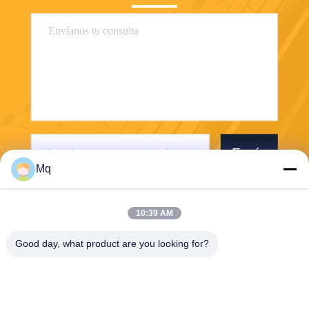
Envíe
Mq
10:39 AM
Good day, what product are you looking for?
Guangzhou Mq Acoustic Materials Co., Ltd
sales002@mq-acoustics.co