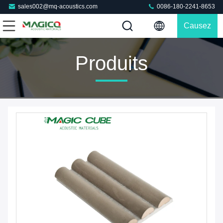
sales002@mq-acoustics.com
0086-180-2241-8653
Causez
Maintenant
Produits