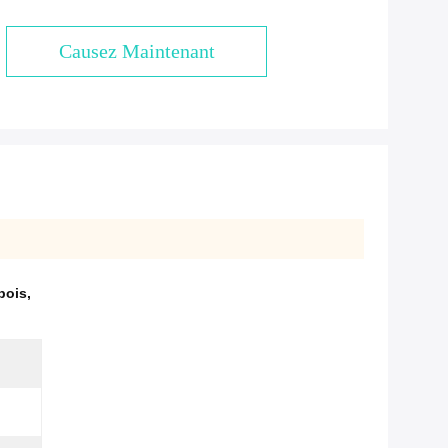
Causez Maintenant
bois
,