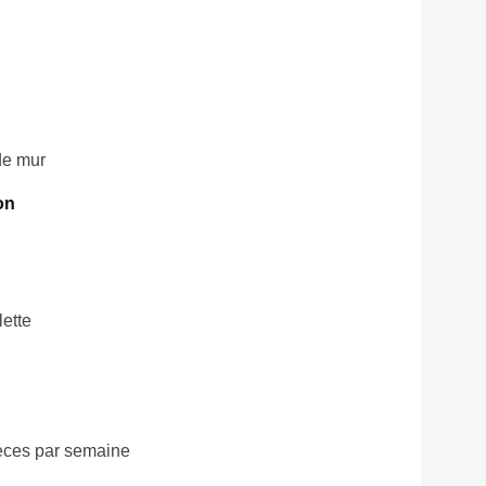
de mur
on
lette
èces par semaine