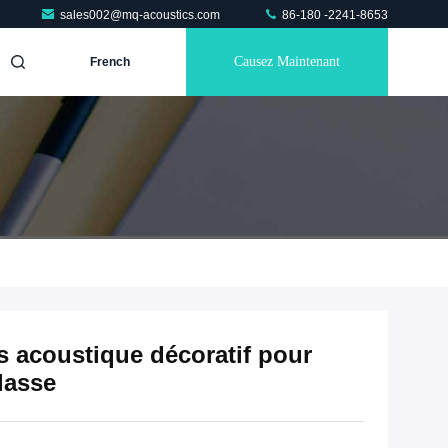
sales002@mq-acoustics.com
86-180 -2241-8653
Causez Maintenant
French
 acoustique décoratif pour
lasse