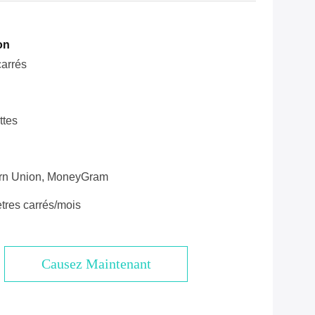
on
carrés
ttes
ern Union, MoneyGram
tres carrés/mois
Causez Maintenant