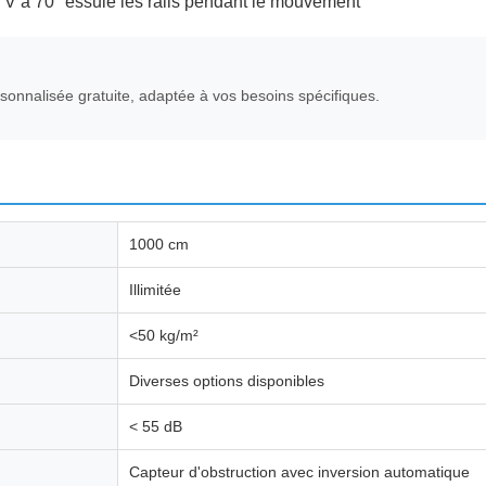
 en V à 70° essuie les rails pendant le mouvement
onnalisée gratuite, adaptée à vos besoins spécifiques.
1000 cm
Illimitée
<50 kg/m²
Diverses options disponibles
< 55 dB
Capteur d'obstruction avec inversion automatique