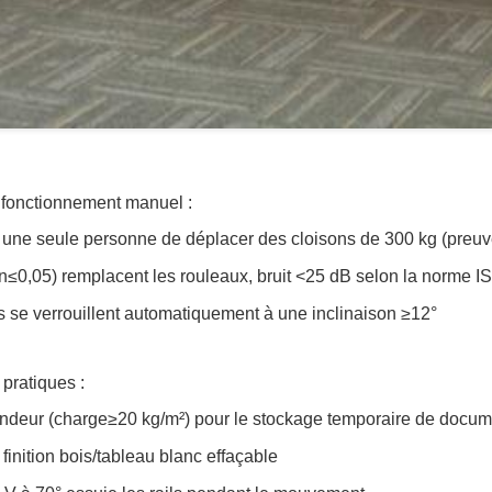
 fonctionnement manuel :
 à une seule personne de déplacer des cloisons de 300 kg (preu
tion≤0,05) remplacent les rouleaux, bruit <25 dB selon la norme 
es se verrouillent automatiquement à une inclinaison ≥12°
pratiques :
ofondeur (charge≥20 kg/m²) pour le stockage temporaire de docu
a finition bois/tableau blanc effaçable