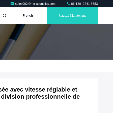
sales002@mq-acoustics.com
86-180 -2241-8653
Causez Maintenant
French
ée avec vitesse réglable et
a division professionnelle de