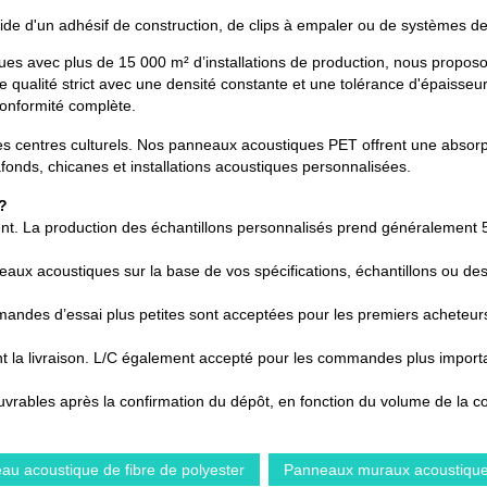
'aide d'un adhésif de construction, de clips à empaler ou de systèmes d
ques avec plus de 15 000 m² d’installations de production, nous proposo
 qualité strict avec une densité constante et une tolérance d'épaisseu
conformité complète.
, les centres culturels. Nos panneaux acoustiques PET offrent une absorp
afonds, chicanes et installations acoustiques personnalisées.
 ?
ment. La production des échantillons personnalisés prend généralement 5
eaux acoustiques sur la base de vos spécifications, échantillons ou de
ndes d’essai plus petites sont acceptées pour les premiers acheteur
t la livraison. L/C également accepté pour les commandes plus import
 ouvrables après la confirmation du dépôt, en fonction du volume de la
au acoustique de fibre de polyester
Panneaux muraux acoustiqu