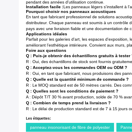
pendant des années d'utilisation continue.
Installation facile :
Les panneaux légers s'installent à l
Pourquoi choisir nos panneaux acoustiques
En tant que fabricant professionnel de solutions acousti
distributeur. Chaque panneau est soumis à un contrôle de
pays avec une livraison fiable et une documentation de 
Applications idéales
Parfait pour les galeries d'art, les espaces d'exposition
améliorant l’esthétique intérieure. Convient aux murs, pl
Foire aux questions
Q : Puis-je obtenir des échantillons gratuits à tester
R : Oui, des échantillons de stock sont fournis gratuite
Q : Acceptez-vous les commandes OEM ou ODM ?
R : Oui, en tant que fabricant, nous produisons des pann
Q : Quelle est la quantité minimum de commande ?
R : Le MOQ standard est de 50 mètres carrés. Des comma
Q : Quelles sont les conditions de paiement ?
A : Dépôt T/T 30 % avant production, solde de 70 % avan
Q : Combien de temps prend la livraison ?
R : Le délai de production standard est de 7 à 15 jours
Les étiquettes:
panneau insonorisant de fibre de polyester
Panne