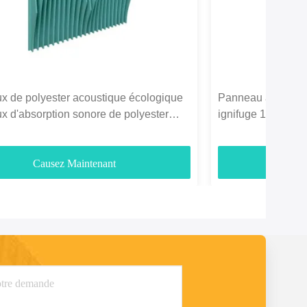
 de polyester acoustique écologique
Panneau acoustiqu
 d'absorption sonore de polyester
ignifuge 1220*244
3700gm
divertissement
Causez Maintenant
Ca