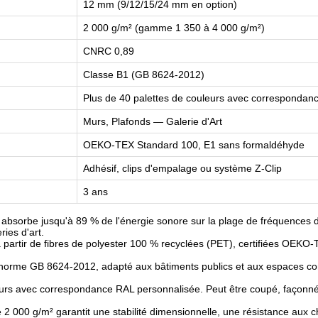
12 mm (9/12/15/24 mm en option)
2 000 g/m² (gamme 1 350 à 4 000 g/m²)
CNRC 0,89
Classe B1 (GB 8624-2012)
Plus de 40 palettes de couleurs avec correspondan
Murs, Plafonds — Galerie d'Art
OEKO-TEX Standard 100, E1 sans formaldéhyde
Adhésif, clips d'empalage ou système Z-Clip
3 ans
absorbe jusqu'à 89 % de l'énergie sonore sur la plage de fréquences d
ies d'art.
 partir de fibres de polyester 100 % recyclées (PET), certifiées OEKO
 norme GB 8624-2012, adapté aux bâtiments publics et aux espaces co
urs avec correspondance RAL personnalisée. Peut être coupé, façonné e
e 2 000 g/m² garantit une stabilité dimensionnelle, une résistance aux