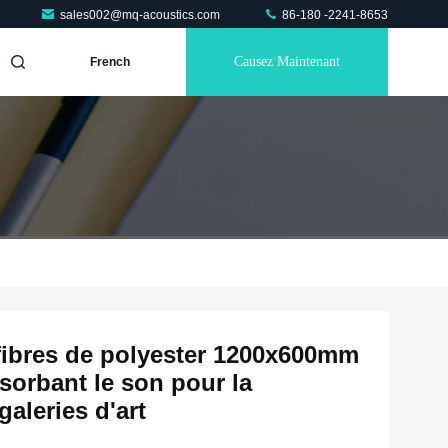
sales002@mq-acoustics.com
86-180 -2241-8653
Causez Maintenant
French
fibres de polyester 1200x600mm
orbant le son pour la
galeries d'art