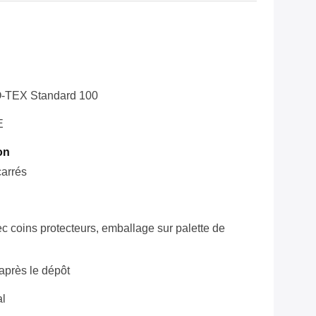
-TEX Standard 100
E
on
carrés
ec coins protecteurs, emballage sur palette de
après le dépôt
al