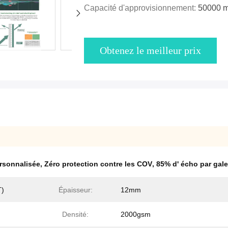
Capacité d'approvisionnement:
50000 m
Obtenez le meilleur prix
ersonnalisée
,
Zéro protection contre les COV
,
85% d' écho par gale
T)
Épaisseur:
12mm
Densité:
2000gsm