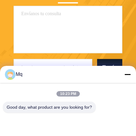
Envíe
Mq
10:23 PM
Good day, what product are you looking for?
Guangzhou Mq Acoustic Materials Co., Ltd
sales002@mq-acoustics.co