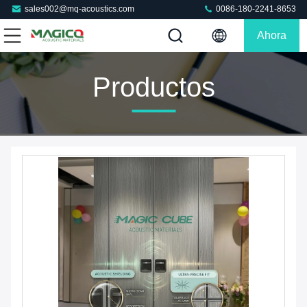
sales002@mq-acoustics.com
0086-180-2241-8653
Ahora
Charle
Productos