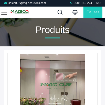
sales002@mq-acoustics.com
0086-180-2241-8653
Causez
Maintenant
Produits