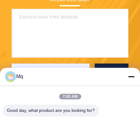
Envoyez
Mq
7:05 AM
Good day, what product are you looking for?
Guangzhou Mq Acoustic Materials Co., Ltd
sales002@mq-acoustics.co