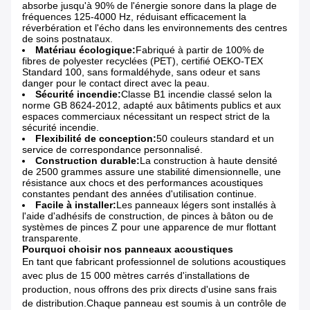
absorbe jusqu'à 90% de l'énergie sonore dans la plage de
fréquences 125-4000 Hz, réduisant efficacement la
réverbération et l'écho dans les environnements des centres
de soins postnataux.
Matériau écologique:
Fabriqué à partir de 100% de
fibres de polyester recyclées (PET), certifié OEKO-TEX
Standard 100, sans formaldéhyde, sans odeur et sans
danger pour le contact direct avec la peau.
Sécurité incendie:
Classe B1 incendie classé selon la
norme GB 8624-2012, adapté aux bâtiments publics et aux
espaces commerciaux nécessitant un respect strict de la
sécurité incendie.
Flexibilité de conception:
50 couleurs standard et un
service de correspondance personnalisé.
Construction durable:
La construction à haute densité
de 2500 grammes assure une stabilité dimensionnelle, une
résistance aux chocs et des performances acoustiques
constantes pendant des années d'utilisation continue.
Facile à installer:
Les panneaux légers sont installés à
l'aide d'adhésifs de construction, de pinces à bâton ou de
systèmes de pinces Z pour une apparence de mur flottant
transparente.
Pourquoi choisir nos panneaux acoustiques
En tant que fabricant professionnel de solutions acoustiques
avec plus de 15 000 mètres carrés d'installations de
production, nous offrons des prix directs d'usine sans frais
de distribution.Chaque panneau est soumis à un contrôle de