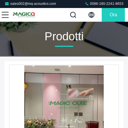
sales002@mq-acoustics.com
0086-180-2241-8653
Ora
Chiacchieri
Prodotti