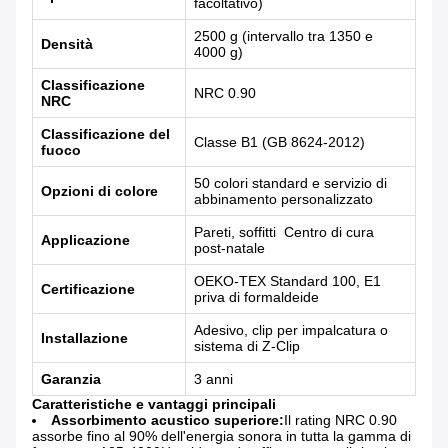
facoltativo)
2500 g (intervallo tra 1350 e
Densità
4000 g)
Classificazione
NRC 0.90
NRC
Classificazione del
Classe B1 (GB 8624-2012)
fuoco
50 colori standard e servizio di
Opzioni di colore
abbinamento personalizzato
Pareti, soffitti ️ Centro di cura
Applicazione
post-natale
OEKO-TEX Standard 100, E1
Certificazione
priva di formaldeide
Adesivo, clip per impalcatura o
Installazione
sistema di Z-Clip
Garanzia
3 anni
Caratteristiche e vantaggi principali
Assorbimento acustico superiore:
Il rating NRC 0.90
assorbe fino al 90% dell'energia sonora in tutta la gamma di