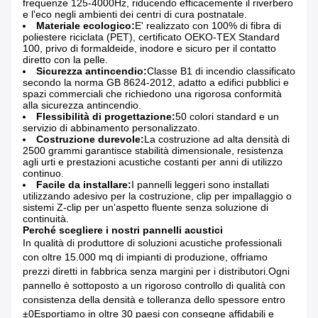
frequenze 125-4000Hz, riducendo efficacemente il riverbero
e l'eco negli ambienti dei centri di cura postnatale.
Materiale ecologico:
E' realizzato con 100% di fibra di
poliestere riciclata (PET), certificato OEKO-TEX Standard
100, privo di formaldeide, inodore e sicuro per il contatto
diretto con la pelle.
Sicurezza antincendio:
Classe B1 di incendio classificato
secondo la norma GB 8624-2012, adatto a edifici pubblici e
spazi commerciali che richiedono una rigorosa conformità
alla sicurezza antincendio.
Flessibilità di progettazione:
50 colori standard e un
servizio di abbinamento personalizzato.
Costruzione durevole:
La costruzione ad alta densità di
2500 grammi garantisce stabilità dimensionale, resistenza
agli urti e prestazioni acustiche costanti per anni di utilizzo
continuo.
Facile da installare:
I pannelli leggeri sono installati
utilizzando adesivo per la costruzione, clip per impallaggio o
sistemi Z-clip per un'aspetto fluente senza soluzione di
continuità.
Perché scegliere i nostri pannelli acustici
In qualità di produttore di soluzioni acustiche professionali
con oltre 15.000 mq di impianti di produzione, offriamo
prezzi diretti in fabbrica senza margini per i distributori.Ogni
pannello è sottoposto a un rigoroso controllo di qualità con
consistenza della densità e tolleranza dello spessore entro
±0Esportiamo in oltre 30 paesi con consegne affidabili e