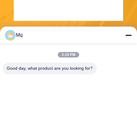
Invii
Mq
3:19 PM
Good day, what product are you looking for?
Guangzhou Mq Acoustic Materials Co., Ltd
sales002@mq-acoustics.co
m
0086-180-2241-8653
Edificio commerciale KeZhu,
strada ZhuJi, distretto TianH
e, GuangZhou, Cina