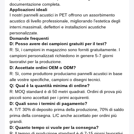
documentazione completa.
Applicazioni ideali
I nostri pannelli acustici in PET offrono un assorbimento
acustico di livello professionale, migliorando l'estetica degli
interni.massimali, deflettori e installazioni acustiche
personalizzate.
Domande frequenti
D: Posso avere dei campioni gratuiti per il test?
R: Sì, i campioni in magazzino sono forniti gratuitamente. I
campioni personalizzati richiedono in genere 5-7 giorni
lavorativi per la produzione.
D: Accettate ordini OEM o ODM?
R: Sì, come produttore produciamo pannelli acustici in base
alle vostre specifiche, campioni o disegni tecnici.
Q: Qual è la quantità minima di ordine?
R: MOQ standard è di 50 metri quadrati. Ordini di prova più
piccoli sono accettati per i primi acquirenti.
D: Quali sono i termini di pagamento?
A: T/T 30% di deposito prima della produzione, 70% di saldo
prima della consegna. L/C anche accettato per ordini più
grandi.
D: Quanto tempo ci vuole per la consegna?
R: Il tempo di produzione standard è di 7-15 giorni lavorativi