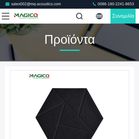
sales002@mq-acoustics.com
0086-180-2241-8653
Συνομιλία
Τώρα
Προϊόντα