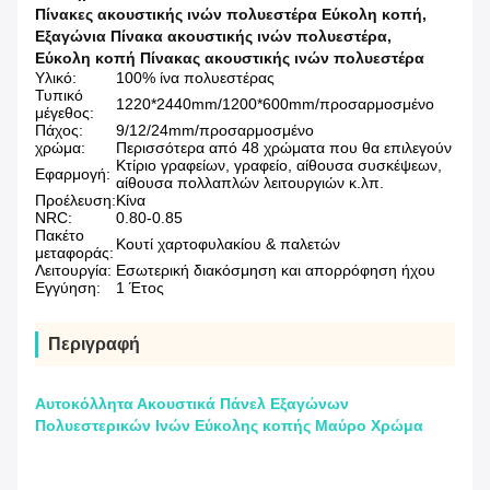
Πίνακες ακουστικής ινών πολυεστέρα Εύκολη κοπή
,
Εξαγώνια Πίνακα ακουστικής ινών πολυεστέρα
,
Εύκολη κοπή Πίνακας ακουστικής ινών πολυεστέρα
Υλικό:
100% ίνα πολυεστέρας
Τυπικό
1220*2440mm/1200*600mm/προσαρμοσμένο
μέγεθος:
Πάχος:
9/12/24mm/προσαρμοσμένο
χρώμα:
Περισσότερα από 48 χρώματα που θα επιλεγούν
Κτίριο γραφείων, γραφείο, αίθουσα συσκέψεων,
Εφαρμογή:
αίθουσα πολλαπλών λειτουργιών κ.λπ.
Προέλευση:
Κίνα
NRC:
0.80-0.85
Πακέτο
Κουτί χαρτοφυλακίου & παλετών
μεταφοράς:
Λειτουργία:
Εσωτερική διακόσμηση και απορρόφηση ήχου
Εγγύηση:
1 Έτος
Περιγραφή
Αυτοκόλλητα Ακουστικά Πάνελ Εξαγώνων
Πολυεστερικών Ινών Εύκολης κοπής Μαύρο Χρώμα