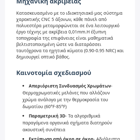
Μηχανική ακρίβειας
Κατασκευασμένο με το ιδιοκτησιακό μας σύστημα
χαρακτικής CNC 5 άξονων, κάθε πάνελ από
πολυεστέρα μεταμορφώνεται σε ένα λειτουργικό
έργο τέχνης με ακρίβεια 0,01mm.Η έξυπνη
τοπογραφία της επιφάνειας είναι μαθηματικά
βελτιστοποιημένη ώστε να διαταράσσει
ταυτόχρονα τα ηχητικά κύματα (0.90-0.95 NRC) και
δημιουργεί οπτικό βάθος.
Καινοτομία σχεδιασμού
Απεριόριστη Συνδυασμός Χρωμάτων
-
Θερμοχρωματικές μελάνες που αλλάζουν
χρώμα ανάλογα με την θερμοκρασία του
δωματίου (60°F-85°F)
Παραμετρική 3D
- Τα αλγοριθμικά
παραγόμενα οργανικά σχήματα διατηρούν
ακουστική συνέπεια
Εκτύπωση από άκρη σε άκρη
- Αδιάλειπτα