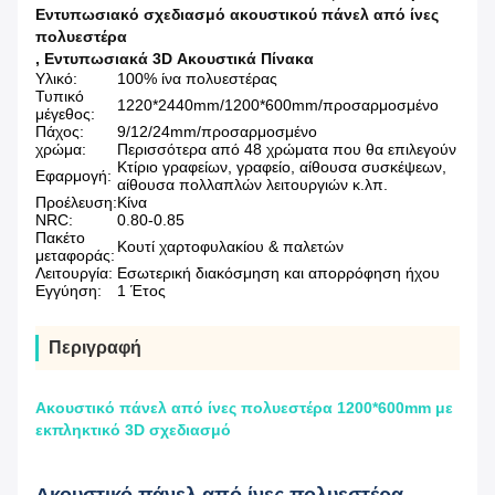
Εντυπωσιακό σχεδιασμό ακουστικού πάνελ από ίνες
πολυεστέρα
,
Εντυπωσιακά 3D Ακουστικά Πίνακα
Υλικό:
100% ίνα πολυεστέρας
Τυπικό
1220*2440mm/1200*600mm/προσαρμοσμένο
μέγεθος:
Πάχος:
9/12/24mm/προσαρμοσμένο
χρώμα:
Περισσότερα από 48 χρώματα που θα επιλεγούν
Κτίριο γραφείων, γραφείο, αίθουσα συσκέψεων,
Εφαρμογή:
αίθουσα πολλαπλών λειτουργιών κ.λπ.
Προέλευση:
Κίνα
NRC:
0.80-0.85
Πακέτο
Κουτί χαρτοφυλακίου & παλετών
μεταφοράς:
Λειτουργία:
Εσωτερική διακόσμηση και απορρόφηση ήχου
Εγγύηση:
1 Έτος
Περιγραφή
Ακουστικό πάνελ από ίνες πολυεστέρα 1200*600mm με
εκπληκτικό 3D σχεδιασμό