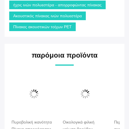
Συχνές Ερωτήσεις
Μπορώ να έχω δωρεάν δείγματα και πόσο χρόνο
χρειάζεται για να παράγουν δείγματα;
Αν τα δείγματα που χρειάζεστε είναι στο απόθεμά μας, θα
παρέχονται δωρεάν. Τα προσαρμοσμένα δείγματα συνήθως
χρειάζονται περίπου μια εβδομάδα για να παραχθούν.
Δέχεστε παραγγελίες OEM ή ODM;
Ναι, ως κατασκευαστής, μπορούμε να παράγουμε ακουστικά
υλικά με βάση τα δείγματα ή τα σχέδιά σας.
Πώς να βρείτε μια ακριβή προσφορά;
Παρακαλούμε να παρέχετε λεπτομερείς πληροφορίες για το
προϊόν, συμπεριλαμβανομένων των σχεδίων, του βασικού
υλικού, των προδιαγραφών της επιφάνειας.
Όροι πληρωμής
T/T 30% προκαταβολή πριν την παραγωγή, 70%
ισορροπημένη πληρωμή πριν από την παράδοση.
Για περισσότερες πληροφορίες, μη διστάσετε να