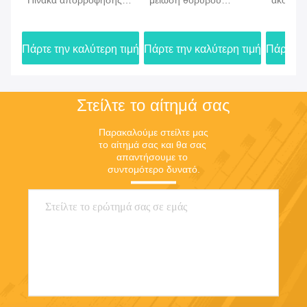
επικοινωνήσετε μαζί μας.
Ετικέτες:
ήχος ινών πολυεστέρα - απορροφώντας πίνακας
Ακουστικός πίνακας ινών πολυεστέρα
Πίνακες ακουστικών τοίχων PET
παρόμοια προϊόντα