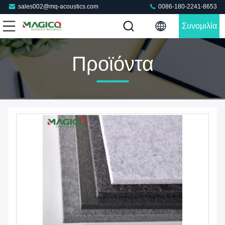
sales002@mq-acoustics.com
0086-180-2241-8653
Συνομιλία
Τώρα
Προϊόντα