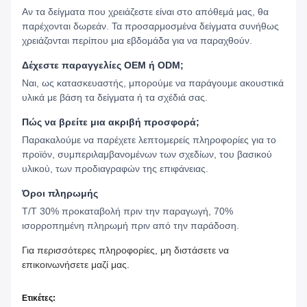
Μέθοδοι εγκατάστασης
Άμεση προσκόλληση:
Περιβαλλοντικά φιλική κόλλα
για επίπεδα τοιχώματα/ροφές
Αγκάθια ανάρτησης:
Συστήματα κρεμασμένων πάνελ
Μονουλογική σύνδεση:
Εύκολη συναρμολόγηση/
διαμόρφωση για συντήρηση
Προφίλ εταιρείας