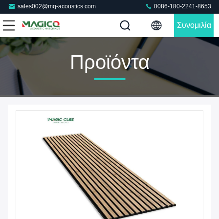
sales002@mq-acoustics.com
0086-180-2241-8653
Συνομιλία
Τώρα
Προϊόντα