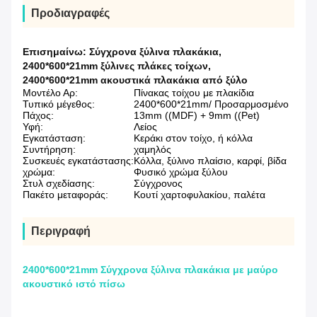
Προδιαγραφές
Επισημαίνω:
Σύγχρονα ξύλινα πλακάκια
,
2400*600*21mm ξύλινες πλάκες τοίχων
,
2400*600*21mm ακουστικά πλακάκια από ξύλο
Μοντέλο Αρ:
Πίνακας τοίχου με πλακίδια
Τυπικό μέγεθος:
2400*600*21mm/ Προσαρμοσμένο
Πάχος:
13mm ((MDF) + 9mm ((Pet)
Υφή:
Λείος
Εγκατάσταση:
Κεράκι στον τοίχο, ή κόλλα
Συντήρηση:
χαμηλός
Συσκευές εγκατάστασης:
Κόλλα, ξύλινο πλαίσιο, καρφί, βίδα
χρώμα:
Φυσικό χρώμα ξύλου
Στυλ σχεδίασης:
Σύγχρονος
Πακέτο μεταφοράς:
Κουτί χαρτοφυλακίου, παλέτα
Περιγραφή
2400*600*21mm Σύγχρονα ξύλινα πλακάκια με μαύρο
ακουστικό ιστό πίσω