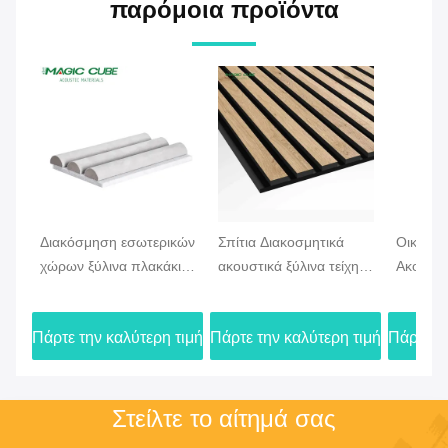
παρόμοια προϊόντα
Διακόσμηση εσωτερικών
Σπίτια Διακοσμητικά
Οικιακό
χώρων ξύλινα πλακάκια
ακουστικά ξύλινα τείχη
Ακουστι
με κάλυψη από
για την απορρόφηση
πλάκας 
γουρούνι
ήχου στην τάξη
ηχομόνω
Πάρτε την καλύτερη τιμή
Πάρτε την καλύτερη τιμή
Πάρτε τη
2700m
Στείλτε το αίτημά σας