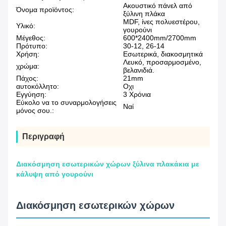
Ακουστικό πάνελ από
Όνομα προϊόντος:
ξύλινη πλάκα
MDF, ίνες πολυεστέρου,
Υλικό:
γουρούνι
Μέγεθος:
600*2400mm/2700mm
Πρότυπο:
30-12, 26-14
Χρήση:
Εσωτερικά, διακοσμητικά
Λευκό, προσαρμοσμένο,
χρώμα:
βελανιδιά.
Πάχος:
21mm
αυτοκόλλητο:
Οχι
Εγγύηση:
3 Χρόνια
Εύκολο να το συναρμολογήσεις
Ναί
μόνος σου.:
Περιγραφή
Διακόσμηση εσωτερικών χώρων ξύλινα πλακάκια με
κάλυψη από γουρούνι
Διακόσμηση εσωτερικών χώρων