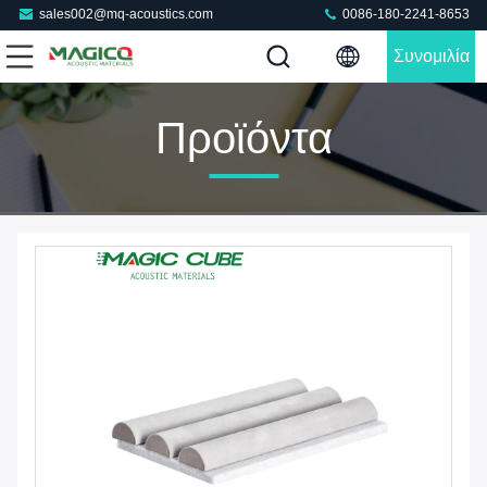
sales002@mq-acoustics.com
0086-180-2241-8653
Συνομιλία
Τώρα
Προϊόντα