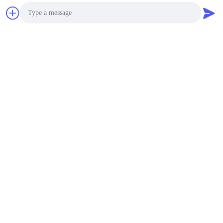
Στείλετε
Photo
Video Call
Audio Call
Guangzhou Mq Acoustic Materials Co., Ltd
sales002@mq-acoustics.co
m
0086-180-2241-8653
Κτίριο επιχειρήσεων KeZhu,
ZhuJi Road, TianHe District,
GuangZhou, Κίνα