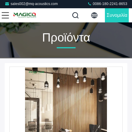
sales002@mq-acoustics.com
0086-180-2241-8653
Συνομιλία
Τώρα
Προϊόντα