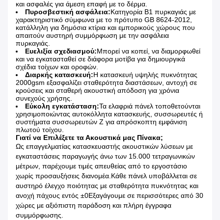
και ασφαλές για άμεση επαφή με το δέρμα.
Πυροσβεστική ασφάλεια:
Κατηγορία B1 πυρκαγιάς με
χαρακτηριστικό σύμφωνα με το πρότυπο GB 8624-2012,
κατάλληλη για δημόσια κτίρια και εμπορικούς χώρους που
απαιτούν αυστηρή συμμόρφωση με την ασφάλεια
πυρκαγιάς.
Ευελιξία σχεδιασμού:
Μπορεί να κοπεί, να διαμορφωθεί
και να εγκατασταθεί σε διάφορα μοτίβα για δημιουργικά
σχέδια τοίχων και οροφών.
Διαρκής κατασκευή:
Η κατασκευή υψηλής πυκνότητας
2000gsm εξασφαλίζει σταθερότητα διαστάσεων, αντοχή σε
κρούσεις και σταθερή ακουστική απόδοση για χρόνια
συνεχούς χρήσης.
Εύκολη εγκατάσταση:
Τα ελαφριά πάνελ τοποθετούνται
χρησιμοποιώντας αυτοκόλλητα κατασκευής, συσσωρευτές ή
συστήματα συσσωρευτών Z για απρόσκοπτη εμφάνιση
πλωτού τοίχου.
Γιατί να Επιλέξετε τα Ακουστικά μας Πίνακα;
Ως επαγγελματίας κατασκευαστής ακουστικών λύσεων με
εγκαταστάσεις παραγωγής άνω των 15.000 τετραγωνικών
μέτρων, παρέχουμε τιμές απευθείας από το εργοστάσιο
χωρίς προσαυξήσεις διανομέα.Κάθε πάνελ υποβάλλεται σε
αυστηρό έλεγχο ποιότητας με σταθερότητα πυκνότητας και
ανοχή πάχους εντός ±0Εξαγάγουμε σε περισσότερες από 30
χώρες με αξιόπιστη παράδοση και πλήρη έγγραφα
συμμόρφωσης.