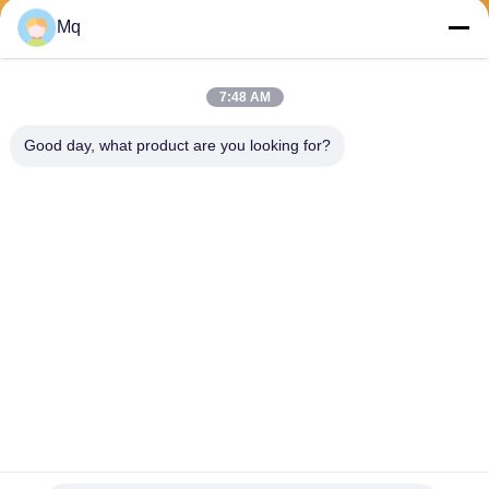
Στείλετε
Mq
7:48 AM
Good day, what product are you looking for?
Guangzhou Mq Acoustic Materials Co., Ltd
sales002@mq-acoustics.co
m
0086-180-2241-8653
Κτίριο επιχειρήσεων KeZhu,
ZhuJi Road, TianHe District,
GuangZhou, Κίνα
Καλή ποιότητα της Κίνας Ακουστικό πάνελ από ίνες πολυεστέρα
Προμηθευτής. 2026 Guangzhou Mq Acoustic Materials Co., Ltd .