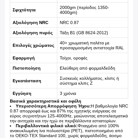
2000gm (περίοδος 1350-
Σφιχτότητα
4000gm)
Αξιολόγηση NRC
NRC 0.87
Αξιολόγηση πυρός
Τάξη Β1 (GB 8624-2012)
40+ χρωματική παλέτα με
Επιλογές χρώματος
προσαρμοσμένη αντιστοιχία RAL
Εφαρμογή
Τοίχοι, οροφές
Πιστοποίηση
Ελεύθερη από φορμαλδεΰδη
Συσκευές κολλήματος, κλιπς ή
Εγκατάσταση
σύστημα κλιπς Z
Εγγύηση
3 χρόνια
Βασικά χαρακτηριστικά και οφέλη
Υπερισσότερη Απορρόφηση Ήχου:
Η βαθμολογία NRC
0.87 απορροφά έως και 87% της ηχητικής ενέργειας σε
εύρος συχνοτήτων 125-4000Hz, μειώνοντας αποτελεσματικά
την αντηχεία και την ηχώ σε περιβάλλοντα εστιατορίων.
Περιβαλλοντικά φιλικό υλικό:
Φτιαγμένο από 100%
ανακυκλωμένη ίνα πολυεστέρα (PET), πιστοποιημένο από
το OEKO-TEX Standard 100, χωρίς φορμαλδεΰδη, άοσμο