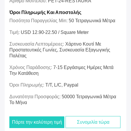
Αριθμό Μοντέλου:
PET-24-RESTAURA
Όροι Πληρωμής Και Αποστολής
Ποσότητα Παραγγελίας Min:
50 Τετραγωνικά Μέτρα
Τιμή:
USD 12.90-22.50 / Square Meter
Συσκευασία Λεπτομέρειες:
Χάρτινο Κουτί Με
Προστατευτικές Γωνίες, Συσκευασία Εξαγωγικής
Παλέτας
Χρόνος Παράδοσης:
7-15 Εργάσιμες Ημέρες Μετά
Την Κατάθεση
Όροι Πληρωμής:
T/t, L/c, Paypal
Δυνατότητα Προσφοράς:
50000 Τετραγωνικά Μέτρα
Το Μήνα
Πάρτε την καλύτερη τιμή
Συνομιλία τώρα