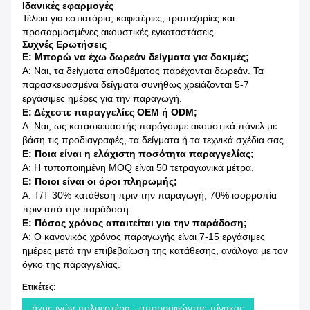
Ιδανικές εφαρμογές
Τέλεια για εστιατόρια, καφετέριες, τραπεζαρίες.και
προσαρμοσμένες ακουστικές εγκαταστάσεις.
Συχνές Ερωτήσεις
Ε: Μπορώ να έχω δωρεάν δείγματα για δοκιμές;
Α: Ναι, τα δείγματα αποθέματος παρέχονται δωρεάν. Τα
παρασκευασμένα δείγματα συνήθως χρειάζονται 5-7
εργάσιμες ημέρες για την παραγωγή.
Ε: Δέχεστε παραγγελίες OEM ή ODM;
Α: Ναι, ως κατασκευαστής παράγουμε ακουστικά πάνελ με
βάση τις προδιαγραφές, τα δείγματα ή τα τεχνικά σχέδια σας.
Ε: Ποια είναι η ελάχιστη ποσότητα παραγγελίας;
Α: Η τυποποιημένη MOQ είναι 50 τετραγωνικά μέτρα.
Ε: Ποιοι είναι οι όροι πληρωμής;
Α: T/T 30% κατάθεση πριν την παραγωγή, 70% ισορροπία
πριν από την παράδοση.
Ε: Πόσος χρόνος απαιτείται για την παράδοση;
Α: Ο κανονικός χρόνος παραγωγής είναι 7-15 εργάσιμες
ημέρες μετά την επιβεβαίωση της κατάθεσης, ανάλογα με τον
όγκο της παραγγελίας.
Ετικέτες:
ήχος ινών πολυεστέρα - απορροφώντας πίνακας