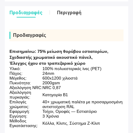
Προδιαγραφές
Περιγραφή
Προδιαγραφές
Επισημαίνω:
75% μείωση θορύβου εστιατορίων
,
Σχεδιαστής χρωματικό ακουστικό πάνελ
,
Έλεγχος ήχου στο τραπεζαρικό χώρο
Υλικό:
100% πολυεστερικές ίνες (PET)
Πάχος:
24mm
Μέγεθος:
600x1200 χιλιοστά
Πυκνότητα:
2000gsm
Αξιολόγηση NRC:
NRC 0,87
Αξιολόγηση
Κατηγορία Β1
πυρκαγιάς:
Επιλογές
40+ χρωματική παλέτα με προσαρμοσμένη
χρώματος:
αντιστοίχιση RAL
Εφαρμογή:
Τοίχοι, Οροφές — Εστιατόριο
Εγγύηση:
3 Χρόνια
Μέθοδος
Κόλλα, Κλιπς, Σύστημα Ζ-Κλιπ
Εγκατάστασης: