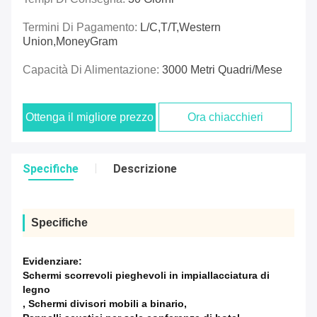
Termini Di Pagamento:
L/C,T/T,Western
Union,MoneyGram
Capacità Di Alimentazione:
3000 Metri Quadri/mese
Ottenga il migliore prezzo
Ora chiacchieri
Specifiche
Descrizione
Specifiche
Evidenziare:
Schermi scorrevoli pieghevoli in impiallacciatura di
legno
,
Schermi divisori mobili a binario
,