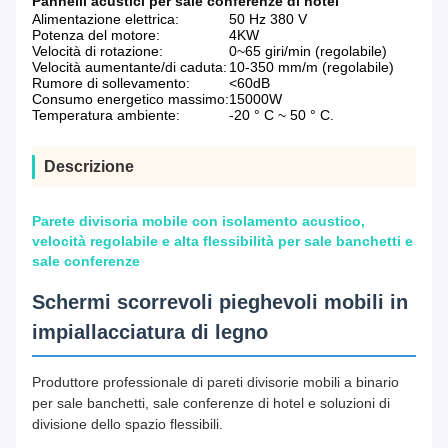
Pannelli acustici per sale conferenze di hotel
Alimentazione elettrica:
50 Hz 380 V
Potenza del motore:
4KW
Velocità di rotazione:
0~65 giri/min (regolabile)
Velocità aumentante/di caduta:
10-350 mm/m (regolabile)
Rumore di sollevamento:
<60dB
Consumo energetico massimo:
15000W
Temperatura ambiente:
-20 ° C ~ 50 ° C.
Descrizione
Parete divisoria mobile con isolamento acustico,
velocità regolabile e alta flessibilità per sale banchetti e
sale conferenze
Schermi scorrevoli pieghevoli mobili in
impiallacciatura di legno
Produttore professionale di pareti divisorie mobili a binario
per sale banchetti, sale conferenze di hotel e soluzioni di
divisione dello spazio flessibili.