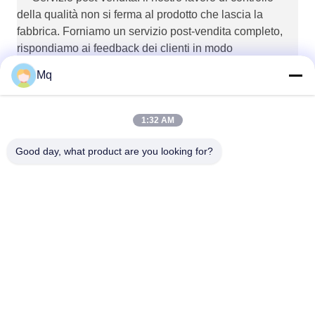
della qualità non si ferma al prodotto che lascia la
fabbrica. Forniamo un servizio post-vendita completo,
rispondiamo ai feedback dei clienti in modo
tempestivo,e monitorare e migliorare i problemi di
Mq
qualità dei prodotti.
1:32 AM
Good day, what product are you looking for?
Guangzhou Mq Acoustic Materials Co., Ltd
sales002@mq-acoustics.co
m
0086-180-2241-8653
Edificio commerciale KeZhu,
strada ZhuJi, distretto TianH
e, GuangZhou, Cina