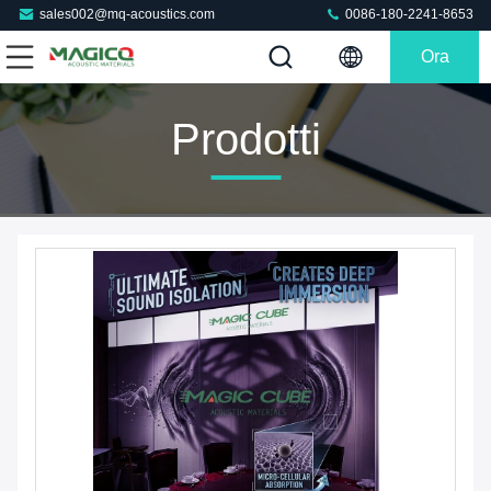
sales002@mq-acoustics.com
0086-180-2241-8653
Ora
Chiacchieri
Prodotti