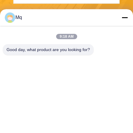
Invii
Mq
9:18 AM
Good day, what product are you looking for?
Guangzhou Mq Acoustic Materials Co., Ltd
sales002@mq-acoustics.co
m
0086-180-2241-8653
Edificio commerciale KeZhu,
strada ZhuJi, distretto TianH
e, GuangZhou, Cina