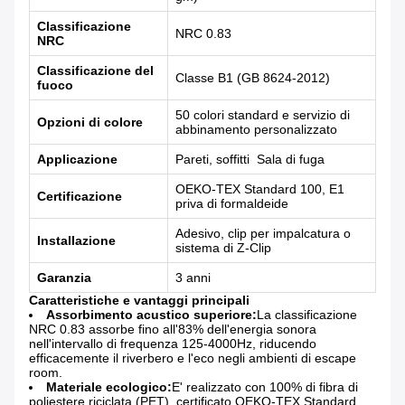
Classificazione
NRC 0.83
NRC
Classificazione del
Classe B1 (GB 8624-2012)
fuoco
50 colori standard e servizio di
Opzioni di colore
abbinamento personalizzato
Applicazione
Pareti, soffitti ️ Sala di fuga
OEKO-TEX Standard 100, E1
Certificazione
priva di formaldeide
Adesivo, clip per impalcatura o
Installazione
sistema di Z-Clip
Garanzia
3 anni
Caratteristiche e vantaggi principali
Assorbimento acustico superiore:
La classificazione
NRC 0.83 assorbe fino all'83% dell'energia sonora
nell'intervallo di frequenza 125-4000Hz, riducendo
efficacemente il riverbero e l'eco negli ambienti di escape
room.
Materiale ecologico:
E' realizzato con 100% di fibra di
poliestere riciclata (PET), certificato OEKO-TEX Standard