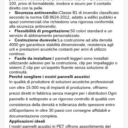
100, privo di formaldeide, inodore e sicuro per il contatto
diretto con la pelle.
Sicurezza antincendio:
Classe B1 di incendio classificato
secondo la norma GB 8624-2012, adatto a edifici pubblici e
spazi commerciali che richiedono una rigorosa conformità
alla sicurezza antincendio.
Flessibilità di progettazione:
50 colori standard e un
servizio di abbinamento personalizzato.
Costruzione durevole:
La costruzione ad alta densità
4000 gm garantisce stabilità dimensionale, resistenza agli
urti e prestazioni acustiche costanti per anni di utilizzo
continuo.
Facile da installare:
I pannelli leggeri sono installati
utilizzando adesivo per la costruzione, clip per impallaggio o
sistemi Z-clip per un'aspetto fluente senza soluzione di
continuità.
Perché scegliere i nostri pannelli acustici
In qualità di produttore di soluzioni acustiche professionali
con oltre 15.000 mq di impianti di produzione, offriamo
prezzi diretti in fabbrica senza margini per i distributori.Ogni
pannello è sottoposto a un rigoroso controllo di qualità con
consistenza della densità e tolleranza dello spessore entro
±0Esportiamo in oltre 30 paesi con consegne affidabili e
documentazione completa.
Applicazioni ideali
I nostri pannelli acustici in PET offrono assorbimento del