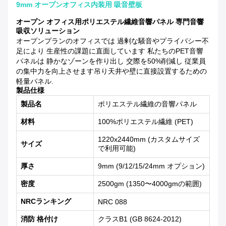
9mm オープンオフィス内装用 吸音壁板
オープン オフィス用ポリエステル繊維音響パネル 専門音響
吸収ソリューション
オープンプランのオフィスでは 過剰な騒音やプライバシー不
足により 生産性の課題に直面しています 私たちのPET音響
パネルは 静かなゾーンを作り出し 交際を50%削減し 従業員
の集中力を向上させます吊り天井や壁に直接設置するための
軽量パネル.
製品仕様
製品名
ポリエステル繊維の音響パネル
材料
100%ポリエステル繊維 (PET)
1220x2440mm (カスタムサイズ
サイズ
で利用可能)
厚さ
9mm (9/12/15/24mm オプション)
密度
2500gm (1350〜4000gmの範囲)
NRCランキング
NRC 088
消防 格付け
クラスB1 (GB 8624-2012)