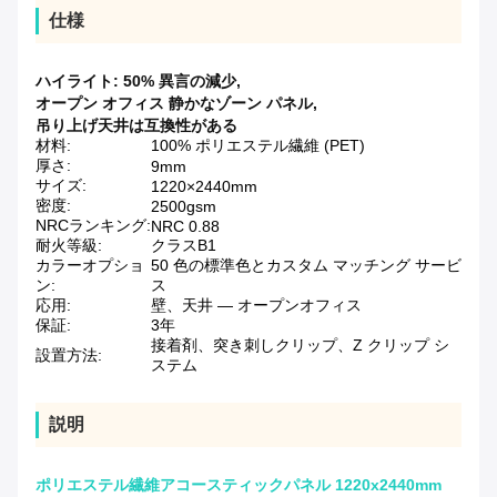
仕様
ハイライト:
50% 異言の減少
,
オープン オフィス 静かなゾーン パネル
,
吊り上げ天井は互換性がある
材料:
100% ポリエステル繊維 (PET)
厚さ:
9mm
サイズ:
1220×2440mm
密度:
2500gsm
NRCランキング:
NRC 0.88
耐火等級:
クラスB1
カラーオプショ
50 色の標準色とカスタム マッチング サービ
ン:
ス
応用:
壁、天井 — オープンオフィス
保証:
3年
接着剤、突き刺しクリップ、Z クリップ シ
設置方法:
ステム
説明
ポリエステル繊維アコースティックパネル 1220x2440mm