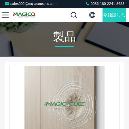
sales002@mq-acoustics.com
0086-180-2241-8653
今雑談しな
さい
製品