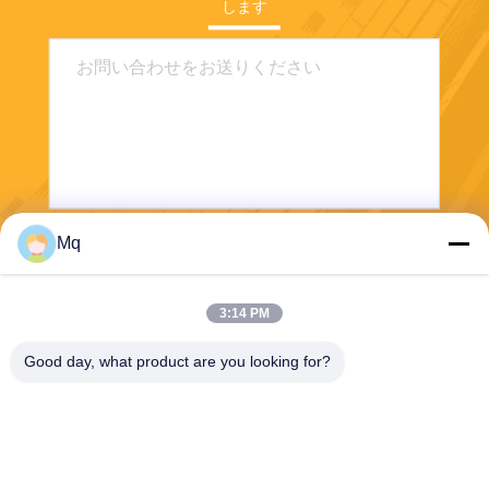
します
Mq
送りなさい
3:14 PM
Good day, what product are you looking for?
Guangzhou Mq Acoustic Materials Co., Ltd
sales002@mq-acoustics.co