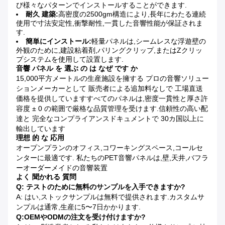
び様々なパターンでインストールすることができます.
耐久 建築:
高密度の2500gm構造により,長年にわたる連続
使用で寸法安定性,衝撃耐性,一貫した音響性能が保証されま
す.
簡単にインストール:
軽量パネルは,シームレスな浮遊壁の
外観のために,建設粘着剤,パリングクリップ,またはZクリッ
プシステムを使用して設置します.
音響 パネル を 選ぶ の は なぜ です か
15,000平方メートルの生産施設を擁する プロの音響ソリュー
ションメーカーとして 販売者による追加料なしで 工場直送
価格を提供していますすべてのパネルは,密度一貫性と厚さ許
容度 ± 0 の範囲で厳格な品質管理を受けます.信頼性の高い配
達と 完全なコンプライアンスドキュメントで 30カ国以上に
輸出しています
理想 的 な 応用
オープンプランのオフィス,コワーキングスペース,コールセ
ンターに最適です. 私たちのPET音響パネルは,壁,天井,バフラ
ーオーダーメイドの音響装置
よく 聞かれる 質問
Q: テストのために無料のサンプルを入手できますか?
A: はい,ストックサンプルは無料で提供されます.カスタムサ
ンプルは通常,生産に5〜7日かかります.
Q:OEMやODMの注文を受け付けますか?