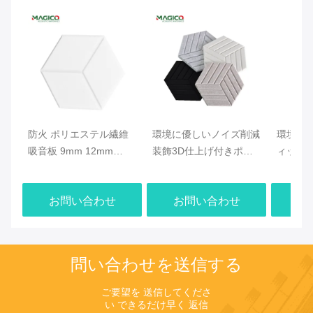
防火 ポリエステル繊維
環境に優しいノイズ削減
環境に
吸音板 9mm 12mm
装飾3D仕上げ付きポリ
ィック
24mm 厚さ
エステル繊維音響板
ル ポ
ネル 130
お問い合わせ
お問い合わせ
お
問い合わせを送信する
ご要望を 送信してくださ
い できるだけ早く 返信