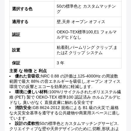
50の標準色と カスタムマッチン
選択する色
グ
適用する
壁,天井 オープン オフィス
OEKO-TEX標準100,E1 フォルマ
認証
ルデヒドなし
粘着剤,パームリング クリップ,ま
設置
たはZ クリップ システム
保証
3 年
主要 な 特徴 と 利点
優れた音吸収:
NRC 0.88 の評価は,125-4000Hz の周波数
範囲で最大 88% の音エネルギーを吸収し,オープン オフィス
環境での反響とエコーを効果的に軽減します.
環境に優しい材料:
100%リサイクルされたポリエステル繊
維 (PET) 製で OEKO-TEX 標準100 認証済み ホルムアルデヒ
ドなし 臭いがなく 直接皮膚に触れる安全です
消防安全:
GB 8624-2012 規格による B1 級の火災で,厳格
な火災安全基準を遵守する公共建物や商業用スペースに適し
ています.
設計の柔軟性
50の標準色とカスタムマッチングサービス.
クリエイティブな壁や天井デザインのために,切断,形状,およ