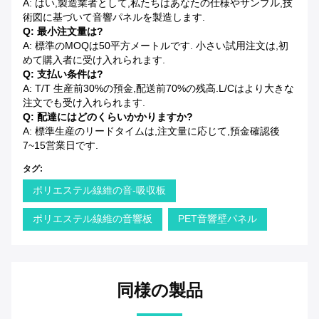
A: はい,製造業者として,私たちはあなたの仕様やサンプル,技
術図に基づいて音響パネルを製造します.
Q: 最小注文量は?
A: 標準のMOQは50平方メートルです. 小さい試用注文は,初
めて購入者に受け入れられます.
Q: 支払い条件は?
A: T/T 生産前30%の預金,配送前70%の残高.L/Cはより大きな
注文でも受け入れられます.
Q: 配達にはどのくらいかかりますか?
A: 標準生産のリードタイムは,注文量に応じて,預金確認後
7~15営業日です.
タグ:
ポリエステル線維の音-吸収板
ポリエステル線維の音響板
PET音響壁パネル
同様の製品