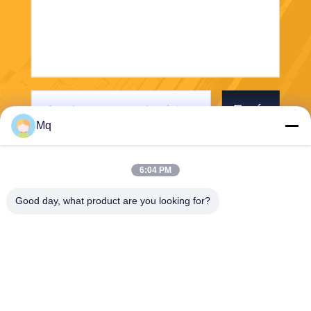
Envíe
Mq
6:04 PM
Good day, what product are you looking for?
Guangzhou Mq Acoustic Materials Co., Ltd
sales002@mq-acoustics.co
m
0086-180-2241-8653
Edificio de negocios KeZhu,