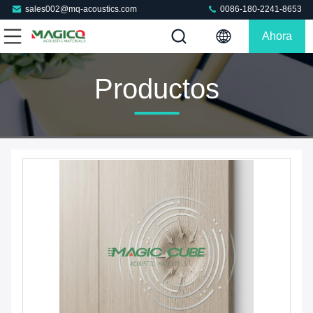
sales002@mq-acoustics.com
0086-180-2241-8653
Ahora
Charle
Productos