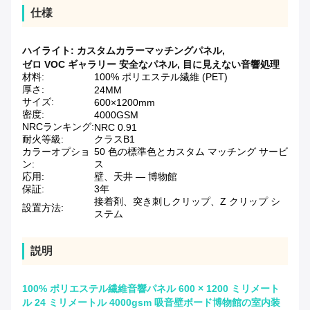
仕様
ハイライト:
カスタムカラーマッチングパネル
,
ゼロ VOC ギャラリー 安全なパネル
,
目に見えない音響処理
材料:
100% ポリエステル繊維 (PET)
厚さ:
24MM
サイズ:
600×1200mm
密度:
4000GSM
NRCランキング:
NRC 0.91
耐火等級:
クラスB1
カラーオプショ
50 色の標準色とカスタム マッチング サービ
ン:
ス
応用:
壁、天井 — 博物館
保証:
3年
接着剤、突き刺しクリップ、Z クリップ シ
設置方法:
ステム
説明
100% ポリエステル繊維音響パネル 600 × 1200 ミリメート
ル 24 ミリメートル 4000gsm 吸音壁ボード博物館の室内装