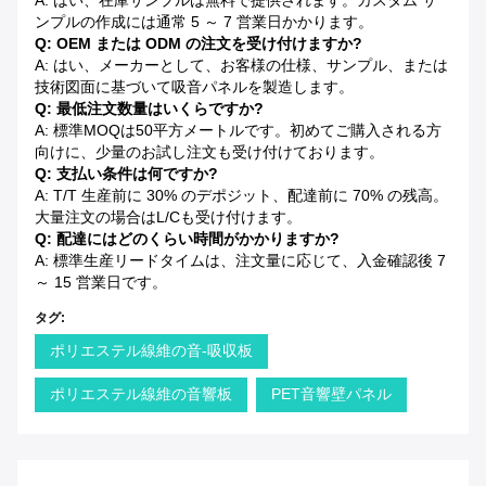
A: はい、在庫サンプルは無料で提供されます。カスタム サ
ンプルの作成には通常 5 ～ 7 営業日かかります。
Q: OEM または ODM の注文を受け付けますか?
A: はい、メーカーとして、お客様の仕様、サンプル、または
技術図面に基づいて吸音パネルを製造します。
Q: 最低注文数量はいくらですか?
A: 標準MOQは50平方メートルです。初めてご購入される方
向けに、少量のお試し注文も受け付けております。
Q: 支払い条件は何ですか?
A: T/T 生産前に 30% のデポジット、配達前に 70% の残高。
大量注文の場合はL/Cも受け付けます。
Q: 配達にはどのくらい時間がかかりますか?
A: 標準生産リードタイムは、注文量に応じて、入金確認後 7
～ 15 営業日です。
タグ:
ポリエステル線維の音-吸収板
ポリエステル線維の音響板
PET音響壁パネル