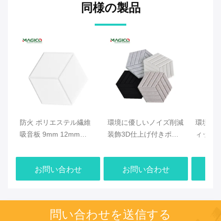
同様の製品
防火 ポリエステル繊維
環境に優しいノイズ削減
環境に
吸音板 9mm 12mm
装飾3D仕上げ付きポリ
ィック
24mm 厚さ
エステル繊維音響板
ル ポ
ネル 130
お問い合わせ
お問い合わせ
お
問い合わせを送信する