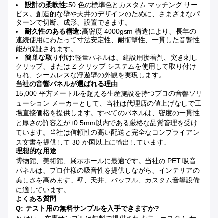
設計の柔軟性:
50 色の標準色とカスタム マッチング サー
ビス。創造的な壁や天井のデザインのために、さまざまなパ
ターンで切断、成形、設置できます。
耐久性のある構造:
高密度 4000gsm 構造により、長年の
連続使用にわたって寸法安定性、耐衝撃性、一貫した音響性
能が保証されます。
簡単な取り付け:
軽量パネルは、建設用接着剤、突き刺し
クリップ、または Z クリップ システムを使用して取り付け
られ、シームレスな浮遊壁の外観を実現します。
当社の音響パネルが選ばれる理由
15,000 平方メートルを超える生産施設を持つプロの音響ソリ
ューション メーカーとして、当社は代理店の値上げなしで工
場直接価格を提供します。すべてのパネルは、密度の一貫性
と厚さの許容差が±0.5mm以内である厳格な品質管理を受け
ています。当社は信頼性の高い配送と完全なコンプライアン
ス文書を提供して 30 か国以上に輸出しています。
理想的な用途
博物館、美術館、展示ホールに最適です。当社の PET 吸音
パネルは、プロ仕様の吸音性を提供しながら、インテリアの
美しさを高めます。壁、天井、バッフル、カスタム音響設備
に適しています。
よくある質問
Q: テスト用の無料サンプルを入手できますか?