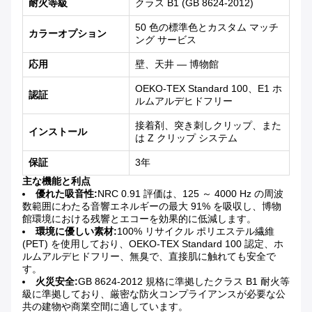
耐火等級
クラス B1 (GB 8624-2012)
50 色の標準色とカスタム マッチ
カラーオプション
ング サービス
応用
壁、天井 — 博物館
OEKO-TEX Standard 100、E1 ホ
認証
ルムアルデヒドフリー
接着剤、突き刺しクリップ、また
インストール
は Z クリップ システム
保証
3年
主な機能と利点
優れた吸音性:
NRC 0.91 評価は、125 ～ 4000 Hz の周波
数範囲にわたる音響エネルギーの最大 91% を吸収し、博物
館環境における残響とエコーを効果的に低減します。
環境に優しい素材:
100% リサイクル ポリエステル繊維
(PET) を使用しており、OEKO-TEX Standard 100 認定、ホ
ルムアルデヒドフリー、無臭で、直接肌に触れても安全で
す。
火災安全:
GB 8624-2012 規格に準拠したクラス B1 耐火等
級に準拠しており、厳密な防火コンプライアンスが必要な公
共の建物や商業空間に適しています。