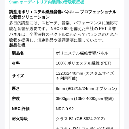
9mm オーディトリア内装用の音吸収壁板
講堂用ポリエステル繊維音響パネル — プロフェッショナル
な吸音ソリューション
多目的講堂には、スピーチ、音楽、パフォーマンスに適応可
能な音響が必要です。 NRC 0.90 を備えた当社の PET 音響
パネルは、全周波数スペクトルにわたってバランスのとれた
吸収を提供し、演劇作品や基調講演に適しています。
製品仕様
製品名
ポリエステル繊維音響パネル
材料
100% ポリエステル繊維 (PET)
1220x2440mm (カスタムサイズ
サイズ
も利用可能)
厚さ
9mm (9/12/15/24mm オプション)
密度
3500gsm (1350-4000gsm 範囲)
NRC 評価
NRC 0.92
耐火等級
クラス B1 (GB 8624-2012)
カスタム RAL マッチングを備え