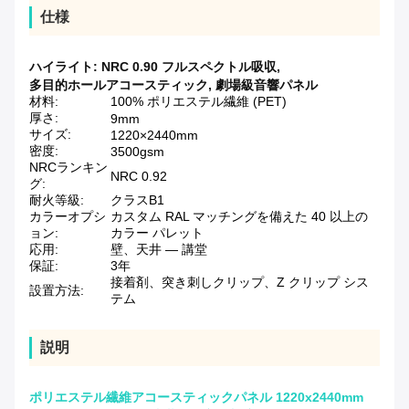
仕様
ハイライト:
NRC 0.90 フルスペクトル吸収
,
多目的ホールアコースティック
,
劇場級音響パネル
材料:
100% ポリエステル繊維 (PET)
厚さ:
9mm
サイズ:
1220×2440mm
密度:
3500gsm
NRCランキン
NRC 0.92
グ:
耐火等級:
クラスB1
カラーオプシ
カスタム RAL マッチングを備えた 40 以上の
ョン:
カラー パレット
応用:
壁、天井 — 講堂
保証:
3年
接着剤、突き刺しクリップ、Z クリップ シス
設置方法:
テム
説明
ポリエステル繊維アコースティックパネル 1220x2440mm