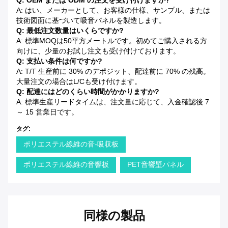
Q: OEM または ODM の注文を受け付けますか?
A: はい、メーカーとして、お客様の仕様、サンプル、または
技術図面に基づいて吸音パネルを製造します。
Q: 最低注文数量はいくらですか?
A: 標準MOQは50平方メートルです。初めてご購入される方
向けに、少量のお試し注文も受け付けております。
Q: 支払い条件は何ですか?
A: T/T 生産前に 30% のデポジット、配達前に 70% の残高。
大量注文の場合はL/Cも受け付けます。
Q: 配達にはどのくらい時間がかかりますか?
A: 標準生産リードタイムは、注文量に応じて、入金確認後 7
～ 15 営業日です。
タグ:
ポリエステル線維の音-吸収板
ポリエステル線維の音響板
PET音響壁パネル
同様の製品