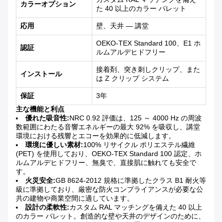
カラーオプション
た 40 以上のカラー パレット
応用
壁、天井 — 講堂
OEKO-TEX Standard 100、E1 ホ
認証
ルムアルデヒドフリー
接着剤、突き刺しクリップ、また
インストール
は Z クリップ システム
保証
3年
主な機能と利点
優れた吸音性:
NRC 0.92 評価は、125 ～ 4000 Hz の周波
数範囲にわたる音響エネルギーの最大 92% を吸収し、講堂
環境における残響とエコーを効果的に低減します。
環境に優しい素材:
100% リサイクル ポリエステル繊維
(PET) を使用しており、OEKO-TEX Standard 100 認定、ホ
ルムアルデヒドフリー、無臭で、直接肌に触れても安全で
す。
火災安全:
GB 8624-2012 規格に準拠したクラス B1 耐火等
級に準拠しており、厳密な防火コンプライアンスが必要な公
共の建物や商業空間に適しています。
設計の柔軟性:
カスタム RAL マッチングを備えた 40 以上
のカラー パレット。創造的な壁や天井のデザインのために、