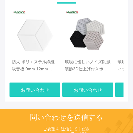
防火 ポリエステル繊維
環境に優しいノイズ削減
環境に
吸音板 9mm 12mm
装飾3D仕上げ付きポリ
ィック
24mm 厚さ
エステル繊維音響板
ル ポ
ネル 130
お問い合わせ
お問い合わせ
お
問い合わせを送信する
ご要望を 送信してくださ