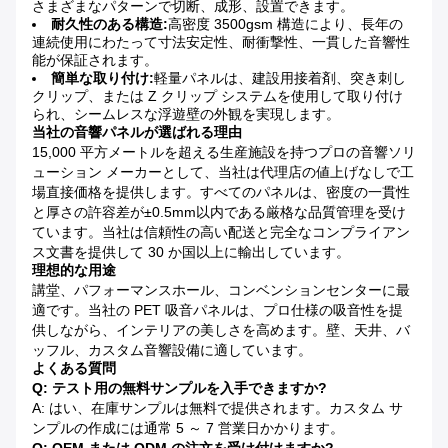
さまざまなパターンで切断、成形、設置できます。
耐久性のある構造:
高密度 3500gsm 構造により、長年の
連続使用にわたって寸法安定性、耐衝撃性、一貫した音響性
能が保証されます。
簡単な取り付け:
軽量パネルは、建設用接着剤、突き刺し
クリップ、または Z クリップ システムを使用して取り付け
られ、シームレスな浮遊壁の外観を実現します。
当社の音響パネルが選ばれる理由
15,000 平方メートルを超える生産施設を持つプロの音響ソリ
ューション メーカーとして、当社は代理店の値上げなしで工
場直接価格を提供します。すべてのパネルは、密度の一貫性
と厚さの許容差が±0.5mm以内である厳格な品質管理を受け
ています。当社は信頼性の高い配送と完全なコンプライアン
ス文書を提供して 30 か国以上に輸出しています。
理想的な用途
講堂、パフォーマンスホール、コンベンションセンターに最
適です。当社の PET 吸音パネルは、プロ仕様の吸音性を提
供しながら、インテリアの美しさを高めます。壁、天井、バ
ッフル、カスタム音響設備に適しています。
よくある質問
Q: テスト用の無料サンプルを入手できますか?
A: はい、在庫サンプルは無料で提供されます。カスタム サ
ンプルの作成には通常 5 ～ 7 営業日かかります。