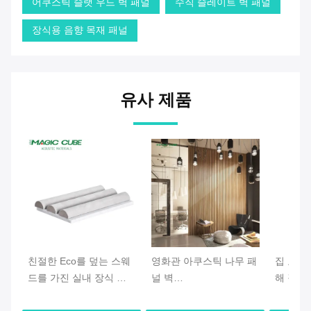
어쿠스틱 슬랫 우드 벽 패널
수직 슬레이트 벽 패널
장식용 음향 목재 패널
유사 제품
친절한 Eco를 덮는 스웨
영화관 아쿠스틱 나무 패
집 교실
드를 가진 실내 장식 목
널 벽
해 장식
제 판금 벽면
600*2400/2700/3000mm
패널