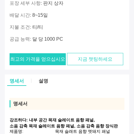
포장 세부 사항:
판지 상자
배달 시간:
8~15일
지불 조건:
티/티
공급 능력:
달 당 1000 PC
최고의 가격을 얻으십시오
지금 챗팅하세요
명세서
설명
명세서
강조하다:
내부 공간 목재 슬레이트 음향 패널
,
소음 감축 목재 슬레이트 음향 패널
,
소음 감축 음향 장식판
제품명:
목재 슬래트 음향 멧돼지 패널