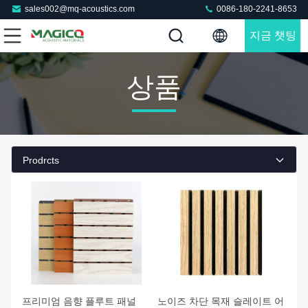
sales002@mq-acoustics.com
0086-180-2241-8653
지금 챗팅
하세요
상품
Prodrcts
프리미엄 음향 플루트 패널
노이즈 차단 목재 슬레이트 어