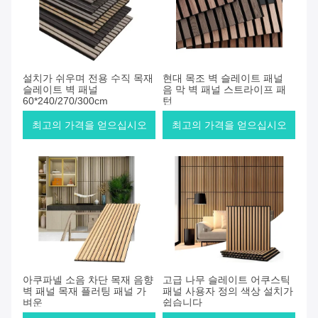
설치가 쉬우며 전용 수직 목재
현대 목조 벽 슬레이트 패널
슬레이트 벽 패널
음 막 벽 패널 스트라이프 패
60*240/270/300cm
턴
최고의 가격을 얻으십시오
최고의 가격을 얻으십시오
아쿠파넬 소음 차단 목재 음향
고급 나무 슬레이트 어쿠스틱
벽 패널 목재 플러팅 패널 가
패널 사용자 정의 색상 설치가
벼운
쉽습니다