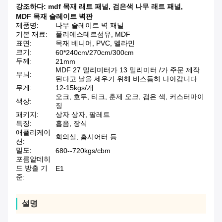
강조하다:
mdf 목재 래트 패널
,
검은색 나무 래트 패널
,
MDF 목재 슬레이트 벽판
제품명:
나무 슬레이트 벽 패널
기본 재료:
폴리에스테르섬유, MDF
표면:
목재 베니어, PVC, 멜라민
크기:
60*240cm/270cm/300cm
두께:
21mm
MDF 27 밀리미터가 13 밀리미터 /가 주문 제작
무늬:
된다고 날을 세우기 위해 비스듬히 나아갑니다
무게:
12-15kgs/개
오크, 호두, 티크, 훈제 오크, 검은 색, 커스터마이
색상:
징
패키지:
상자 상자, 팔레트
특징:
흡음, 장식
애플리케이
회의실, 홈시어터 등
션:
밀도:
680--720kgs/cbm
포름알데히
드 방출 기
E1
준:
설명