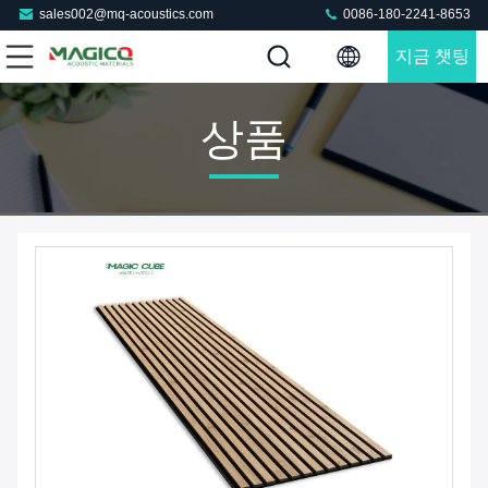
sales002@mq-acoustics.com
0086-180-2241-8653
지금 챗팅
하세요
상품