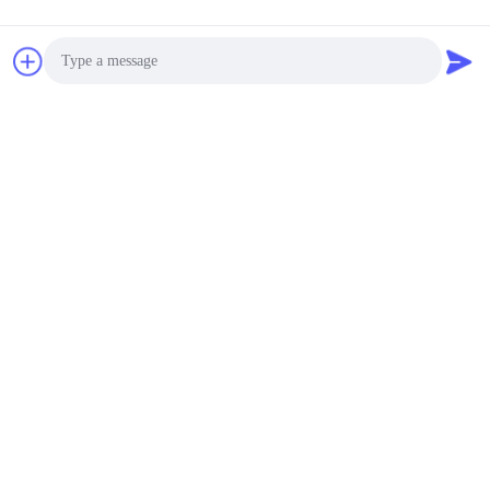
Photo
Video Call
Audio Call