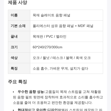
제품 사양
이름
목재 슬레이트 음향 패널
기본 소재
폴리에스터 섬유 음향 패널 + MDF 패널
끝내
목재판 / PVC / 멜라민
크기
60*240/270/300cm
색상
오크 / 월넛 / 테스크 / 블랙 / 회색 오크
특징
소음 흡수, 가벼운 무게, 설치가 쉽다
주요 특징
우수한 음향 성능:
고품질의 목재 스트립을 고쳐 재활용
된 음향 필트 뒷면에 장착하여 효과적으로 소리를 흡수하고
소음을 줄여 더 조용하고 편안한 환경을 제공합니다.
현대적이고 우아한 디자인
램엘라 스트립의 깨끗하고 자