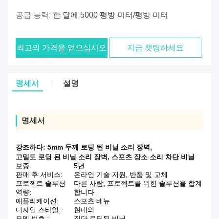
공급 능력:
한 달에 5000 평방 미터/평방 미터
최고의 가격을 얻으십시오
지금 챗팅하세요
명세서
설명
명세서
강조하다:
5mm 두께 로딩 된 비닐 소리 장벽
,
고밀도 로딩 된 비닐 소리 장벽
,
스포츠 장소 소리 차단 비닐
보증:
5년
판매 후 서비스:
온라인 기술 지원, 반품 및 교체
프로젝트 솔루션
다른 사람, 프로젝트를 위한 솔루션을 합계
역량:
합니다
애플리케이션:
스포츠 베뉴
디자인 스타일:
현대의
모델 번호.:
집단 로딩된 비닐