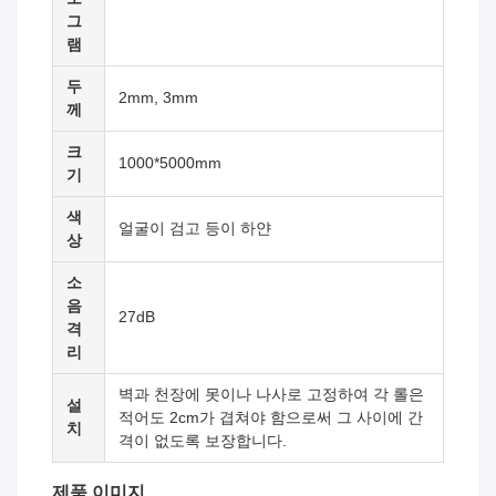
그
램
두
2mm, 3mm
께
크
1000*5000mm
기
색
얼굴이 검고 등이 하얀
상
소
음
27dB
격
리
벽과 천장에 못이나 나사로 고정하여 각 롤은
설
적어도 2cm가 겹쳐야 함으로써 그 사이에 간
치
격이 없도록 보장합니다.
제품 이미지