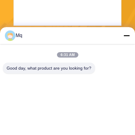
Mq
보내다
6:31 AM
Good day, what product are you looking for?
Guangzhou Mq Acoustic Materials Co., Ltd
sales002@mq-acoustics.co
m
0086-180-2241-8653
중국 광저우 시 천헤 구 쑤지
로드, 케주 비즈니스 빌딩