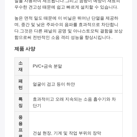
질을 사용하여 제조됩니다.그리고 곰팡이 예방이 재료의
우수한 견고성 때문에 쉽고 빠르게 설치할 수 있습니다.
높은 면적 밀도 때문에 이 비닐은 뛰어난 단열을 제공하
며, 중간 및 낮은 주파수의 음파를 효과적으로 차단합니
다.그것은 다른 패널의 공명 및 아나스토모틱 결함을 보상
함으로써 전반적인 소음 격리 성능을 향상시킵니다..
제품 사양
소
PVC+금속 분말
재
패
얼굴이 검고 등이 하얀
턴
특
효과적이고 오래 지속되는 소음 흡수기와 차
징
단기
응
용
프
건설 현장, 기계 및 작업 부위의 장막
로