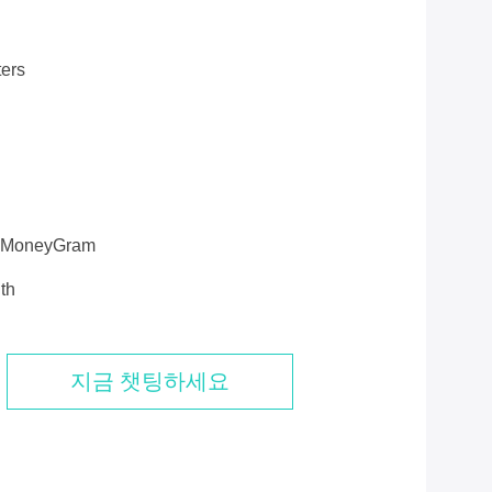
ers
n,MoneyGram
th
지금 챗팅하세요