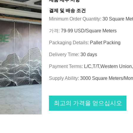
결제 및 배송 조건
Minimum Order Quantity:
30 Square Met
가격:
79-99 USD/Square Meters
Packaging Details:
Pallet Packing
Delivery Time:
30 days
Payment Terms:
L/C,T/T,Western Unio
Supply Ability:
3000 Square Meters/Mon
최고의 가격을 얻으십시오