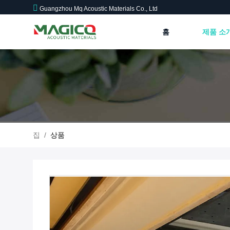
Guangzhou Mq Acoustic Materials Co., Ltd
홈
제품 소
집
/
상품