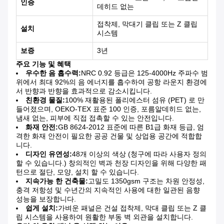
인증
데히드 없는
접착제, 막대기 클립 또는 Z 클립
설치
시스템
보증
3년
주요 기능 및 혜택
우수한 음 흡수력:
NRC 0.92 등급은 125-4000Hz 주파수 범
위에서 최대 92%의 음 에너지를 흡수하여 공항 라운지 환경에
서 반향과 반향을 효과적으로 감소시킵니다.
친환경 물질:
100% 재활용된 폴리에스터 섬유 (PET) 로 만
들어졌으며, OEKO-TEX 표준 100 인증, 포름알데히드 없는,
냄새 없는, 피부에 직접 접촉할 수 있는 안전입니다.
화재 안전:
GB 8624-2012 표준에 따른 B1급 화재 등급, 엄
격한 화재 안전이 필요한 공공 건물 및 상업용 공간에 적합합
니다.
디자인 유연성:
48개 이상의 색상 (청구에 따라 사용자 정의
할 수 있습니다.) 창의적인 벽과 천장 디자인을 위해 다양한 패
턴으로 절단, 모양, 설치 할 수 있습니다.
지속가능 한 건축물:
고밀도 1350gsm 구조는 차원 안정성,
충격 저항성 및 수년간의 지속적인 사용에 대한 일관된 음향
성능을 보장합니다.
쉽게 설치:
가벼운 패널은 건설 접착제, 막대 클립 또는 Z 클
립 시스템을 사용하여 원활한 부동 벽 외관을 설치합니다.