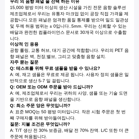
우리 의 음향 패널 을 선택 하는 이유
15,000 평방 미터 이상의 생산 시설을 가진 전문 음향 솔루션
제조업체로서 우리는 유통자 마크업 없이 공장 직접 가격을 제
공합니다.모든 패널은 엄격한 품질 통제를 받으며 밀도 일관성
및 두께 허용 범위는 ± 0입니다..5mm. 우리는 신뢰할 수 있는
배달과 완전한 컴플라이언스 문서로 30개국 이상으로 수출합
니다.
이상적 인 응용
공항 롤링, 교통 허브, 대기 공간에 적합합니다. 우리의 PET 음
향 패널은 벽, 천장,밸브, 그리고 맞춤형 음향 설치.
자주 묻는 질문
Q: 테스트를 위해 무료 샘플을 받을 수 있나요?
A: 예, 재고 샘플은 무료로 제공 됩니다. 사용자 정의 샘플은 일
반적으로 생산 5-7 일 걸립니다.
Q: OEM 또는 ODM 주문을 받아 드십니까?
A: 예, 제조업체로서 우리는 귀하의 사양, 샘플 또는 기술 도면
을 기반으로 음향 패널을 생산합니다.
Q: 최소 주문 양은 무엇입니까?
A: 표준 MOQ는 50 평방 미터입니다. 작은 시험 주문은 첫 번
째 구매자를 위해 받아들여집니다.
질문: 지불 조건은 무엇입니까?
A: T/T 생산 전 30% 보증금, 배달 전 70% 잔액. L/C 또한 더 큰
주문에 허용됩니다.