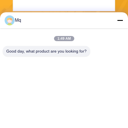
Mq
보내다
1:49 AM
Good day, what product are you looking for?
Guangzhou Mq Acoustic Materials Co., Ltd
sales002@mq-acoustics.co
m
0086-180-2241-8653
중국 광저우 시 천헤 구 쑤지
로드, 케주 비즈니스 빌딩