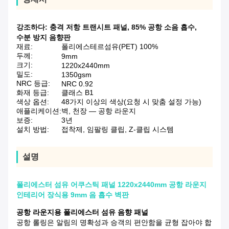
강조하다:
충격 저항 트랜시트 패널
,
85% 공항 소음 흡수
,
수분 방지 음향판
재료:
폴리에스테르섬유(PET) 100%
두께:
9mm
크기:
1220x2440mm
밀도:
1350gsm
NRC 등급:
NRC 0.92
화재 등급:
클래스 B1
색상 옵션:
48가지 이상의 색상(요청 시 맞춤 설정 가능)
애플리케이션:
벽, 천장 — 공항 라운지
보증:
3년
설치 방법:
접착제, 임팔링 클립, Z-클립 시스템
설명
폴리에스터 섬유 어쿠스틱 패널 1220x2440mm 공항 라운지
인테리어 장식용 9mm 음 흡수 벽판
공항 라운지용 폴리에스터 섬유 음향 패널
공항 롤링은 알림의 명확성과 승객의 편안함을 균형 잡아야 합