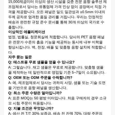
15,000제곱미터 이상의 생산 시설을 갖춘 전문 음향 솔루션 제
조업체로서 당사는 유통업체 가격 인상 없이 공장에서 직접 가
격을 제공합니다. 모든 패널은 밀도 일관성과 ±0.5mm 이내의
두께 공차로 엄격한 품질 관리를 거칩니다. 우리는 안정적인
배송과 완전한 규정 준수 문서를 통해 30개 이상의 국가로 수
출합니다.
이상적인 애플리케이션
법정, 법률실, 청문회실에 적합합니다. 당사의 PET 음향 패널
은 전문가 수준의 흡음 기능을 제공하는 동시에 내부 미학을
향상시킵니다. 벽, 천장, 배플 및 맞춤형 음향 설치에 적합합니
다.
자주 묻는 질문
Q: 테스트용 무료 샘플을 얻을 수 있나요?
A: 그렇습니다. 재고 샘플은 무료로 제공됩니다. 맞춤형 샘플
을 제작하는 데 일반적으로 영업일 기준 5~7일이 소요됩니다.
Q: OEM 또는 ODM 주문을 수락합니까?
A: 예, 제조업체로서 당사는 귀하의 사양, 샘플 또는 기술 도면
을 기반으로 음향 패널을 생산합니다.
Q: 최소 주문 수량은 얼마입니까?
A: 표준 MOQ는 50 평방 미터입니다. 처음 구매자의 경우 소규
모 시험 주문이 허용됩니다.
Q: 지불 조건은 무엇입니까?
A: 생산 전 T/T 30% 보증금, 배송 전 잔액 70%. 대량 주문의