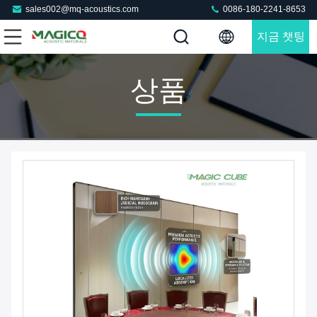
sales002@mq-acoustics.com
0086-180-2241-8653
지금 챗팅
하세요
상품