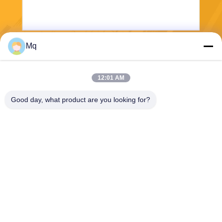
Mq
보내다
12:01 AM
Good day, what product are you looking for?
Guangzhou Mq Acoustic Materials Co., Ltd
sales002@mq-acoustics.co
m
0086-180-2241-8653
중국 광저우 시 천헤 구 쑤지
로드, 케주 비즈니스 빌딩