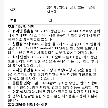
접착제, 임팔링 클립 또는 Z-클립
설치
시스템
보증
3년
주요 기능 및 이점
뛰어난 흡음성:
NRC 0.88 등급은 125~4000Hz 주파수 범위
에서 최대 88%의 소리 에너지를 흡수하여 법정 환경에서 반향
과 반향을 효과적으로 줄입니다.
친환경 소재:
100% 재활용 폴리에스터 섬유(PET)로 만들어
졌으며 OEKO-TEX Standard 100 인증을 받았으며 포름알데
히드가 없고 무취이며 직접적인 피부 접촉에도 안전합니다.
화재 안전:
GB 8624-2012 표준에 따른 B1 등급 화재 등급
으로 엄격한 화재 안전 규정을 준수해야 하는 공공 건물 및 상
업 공간에 적합합니다.
디자인 유연성:
48가지 이상의 색상(요청 시 맞춤 설정 가
능). 창의적인 벽 및 천장 디자인을 위해 다양한 패턴으로 절
단, 성형 및 설치할 수 있습니다.
튼튼한 건축:
고밀도 1350gsm 구조는 수년간 연속 사용에
도 치수 안정성, 충격 저항 및 일관된 음향 성능을 보장합니다.
쉬운 설치:
경량 패널은 원활한 플로팅 벽 외관을 위해 건축
용 접착제, 임팔링 클립 또는 Z-클립 시스템을 사용하여 설치
됩니다.
음향 패널을 선택하는 이유