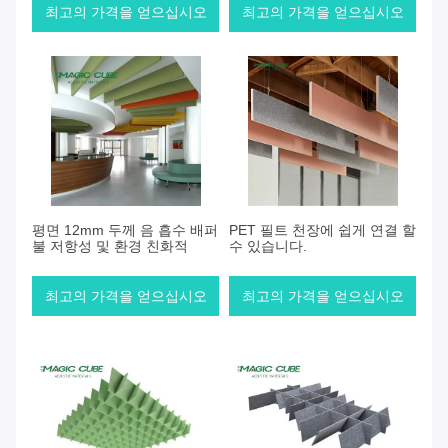
최고의 가격을 얻으십시오
최고의 가격을 얻으십시오
평면 12mm 두께 음 흡수 배퍼
PET 필트 천장에 쉽게 연결 할
불 저항성 및 환경 친화적
수 있습니다.
최고의 가격을 얻으십시오
최고의 가격을 얻으십시오