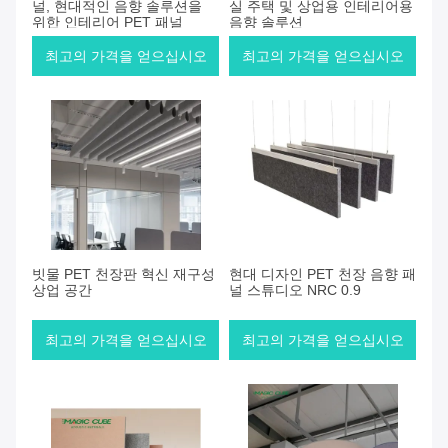
널, 현대적인 음향 솔루션을
실 주택 및 상업용 인테리어용
위한 인테리어 PET 패널
음향 솔루션
최고의 가격을 얻으십시오
최고의 가격을 얻으십시오
빗물 PET 천장판 혁신 재구성
현대 디자인 PET 천장 음향 패
상업 공간
널 스튜디오 NRC 0.9
최고의 가격을 얻으십시오
최고의 가격을 얻으십시오