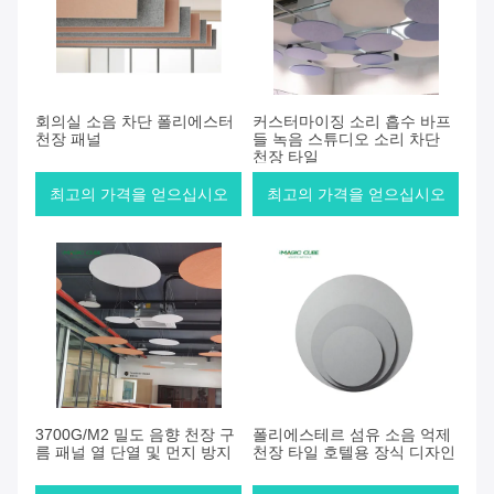
회의실 소음 차단 폴리에스터
커스터마이징 소리 흡수 바프
천장 패널
들 녹음 스튜디오 소리 차단
천장 타일
최고의 가격을 얻으십시오
최고의 가격을 얻으십시오
3700G/M2 밀도 음향 천장 구
폴리에스테르 섬유 소음 억제
름 패널 열 단열 및 먼지 방지
천장 타일 호텔용 장식 디자인