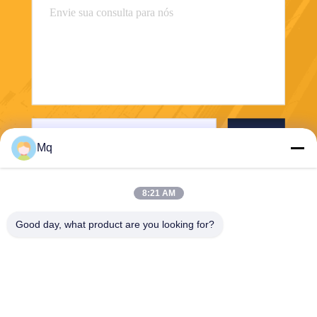
Envie
Mq
8:21 AM
Good day, what product are you looking for?
Guangzhou Mq Acoustic Materials Co., Ltd
sales002@mq-acoustics.co
m
0086-180-2241-8653