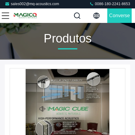
sales002@mq-acoustics.com
0086-180-2241-8653
Converse
Agora
Produtos