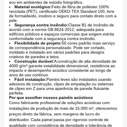
eco em ambientes de estúdio fotográfico.
Material ecológico:
Feito de fibra de poliéster 100%
reciclada (PET), certificado OEKO-TEX Standard 100, livre
de formaldeído, inodoro e seguro para contato direto com a
pele.
Segurança contra incêndio:
Classe B1 de incêndio de
acordo com a norma GB 8624-2012, adequada para
edifícios públicos e espaços comerciais que exigem estrita
conformidade com a segurança contra incêndio.
Flexibilidade de projeto:
50 cores padrão mais serviço
de correspondência personalizado. Pode ser cortado,
moldado e instalado em vários padrões para designs
criativos de paredes e tetos.
Construção durável:
A construção de alta densidade de
4000 g/m² garante estabilidade dimensional, resistência ao
impacto e desempenho acústico consistente ao longo de
anos de uso contínuo.
Fácil instalação:
Painéis leves são instalados usando
adesivos de construção, clipes de empalação ou sistemas
de clipes em Z para uma aparência de parede flutuante
perfeita.
Por que escolher nossos painéis acústicos
Como fabricante profissional de soluções acústicas com
instalações de produção de mais de 15.000 m², oferecemos
preços direto da fábrica, sem margens de lucro do
distribuidor. Cada painel passa por rigoroso controle de
qualidade com consistência de densidade e tolerância de