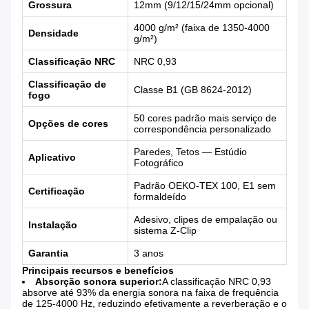
Grossura
12mm (9/12/15/24mm opcional)
4000 g/m² (faixa de 1350-4000
Densidade
g/m²)
Classificação NRC
NRC 0,93
Classificação de
Classe B1 (GB 8624-2012)
fogo
50 cores padrão mais serviço de
Opções de cores
correspondência personalizado
Paredes, Tetos — Estúdio
Aplicativo
Fotográfico
Padrão OEKO-TEX 100, E1 sem
Certificação
formaldeído
Adesivo, clipes de empalação ou
Instalação
sistema Z-Clip
Garantia
3 anos
Principais recursos e benefícios
Absorção sonora superior:
A classificação NRC 0,93
absorve até 93% da energia sonora na faixa de frequência
de 125-4000 Hz, reduzindo efetivamente a reverberação e o