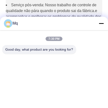
Serviço pós-venda: Nosso trabalho de controle de
qualidade não pára quando o produto sai da fábrica.e
acompanhar e melhorar os problemas de qualidade dos
produtos.
Mq
7:30 PM
Good day, what product are you looking for?
Guangzhou Mq Acoustic Materials Co., Ltd
sales002@mq-acoustics.co
m
0086-180-2241-8653
Edifício de Negócios KeZhu,
Rua ZhuJi, Distrito TianHe,
GuangZhou, China