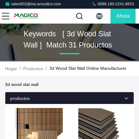
sales002@mq-acoustics.com
0086-180-2241-8653
Ahora
Charle
Keywords [ 3d Wood Slat
Wall ] Match 31 Productos
/
/
3d Wood Slat Wall Online Manufacturer
Hogar
Productos
3d wood slat wall
productos