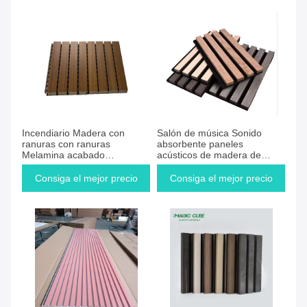
Consiga el mejor precio
Consiga el mejor precio
Incendiario Madera con
Salón de música Sonido
ranuras con ranuras
absorbente paneles
Melamina acabado
acústicos de madera de
insonorizado absorbente de
pizarra para el apartamento
ruido Pared acústica Panel
Eco amigable
Consiga el mejor precio
Consiga el mejor precio
de madera Panel de pared
de pizarra