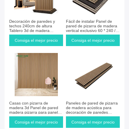
Consiga el mejor precio
Consiga el mejor precio
Decoración de paredes y
Fácil de instalar Panel de
techos 240cm de altura
pared de pizarra de madera
Tablero 3d de madera
vertical exclusivo 60 * 240 /
Paneles de pared de pizarra
270 / 300cm
Consiga el mejor precio
Consiga el mejor precio
Consiga el mejor precio
Consiga el mejor precio
Casas con pizarra de
Paneles de pared de pizarra
madera 3d Panel de pared
de madera acústica para
madera pizarra para panel
decoración de paredes
de pared para sala de
interiores Paneles de pared
conferencias
insonorizados 3D Paneles de
Consiga el mejor precio
Consiga el mejor precio
pizarra de madera