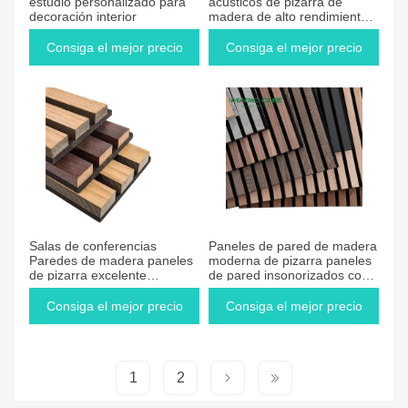
estudio personalizado para
acústicos de pizarra de
decoración interior
madera de alto rendimiento
estilo moderno
Consiga el mejor precio
Consiga el mejor precio
Consiga el mejor precio
Consiga el mejor precio
Salas de conferencias
Paneles de pared de madera
Paredes de madera paneles
moderna de pizarra paneles
de pizarra excelente
de pared insonorizados con
aislamiento acústico
patrón de rayas
Consiga el mejor precio
Consiga el mejor precio
1
2