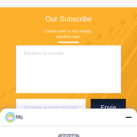
Our Subscribe
Lorem sum is not simply 
random text.
Envíe
Mq
8:52 AM