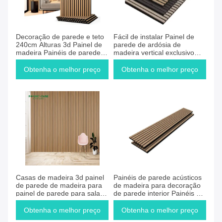
Obtenha o melhor preço
Obtenha o melhor preço
Decoração de parede e teto
Fácil de instalar Painel de
240cm Alturas 3d Painel de
parede de ardósia de
madeira Painéis de parede
madeira vertical exclusivo
de ardósia
60*240/270/300cm
Obtenha o melhor preço
Obtenha o melhor preço
Obtenha o melhor preço
Obtenha o melhor preço
Casas de madeira 3d painel
Painéis de parede acústicos
de parede de madeira para
de madeira para decoração
painel de parede para sala
de parede interior Painéis de
de conferências
parede insonorizados 3D
Painéis de madeira
Obtenha o melhor preço
Obtenha o melhor preço