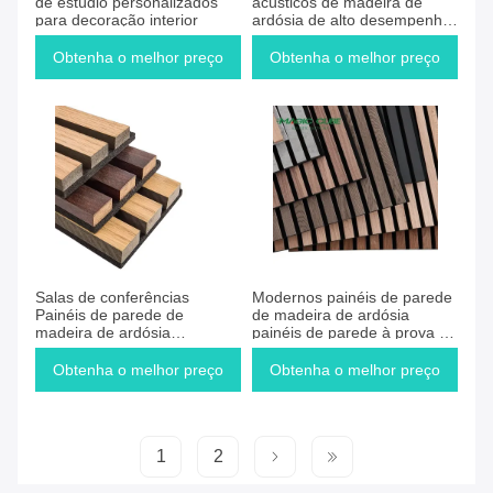
de estúdio personalizados
acústicos de madeira de
para decoração interior
ardósia de alto desempenho
estilo moderno
Obtenha o melhor preço
Obtenha o melhor preço
Obtenha o melhor preço
Obtenha o melhor preço
Salas de conferências
Modernos painéis de parede
Painéis de parede de
de madeira de ardósia
madeira de ardósia
painéis de parede à prova de
Excelente isolamento sonoro
som com padrão de listras
Obtenha o melhor preço
Obtenha o melhor preço
1
2