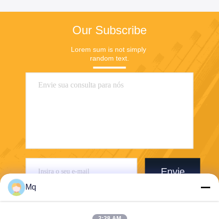
Our Subscribe
Lorem sum is not simply 
random text.
Envie
Mq
2:28 AM